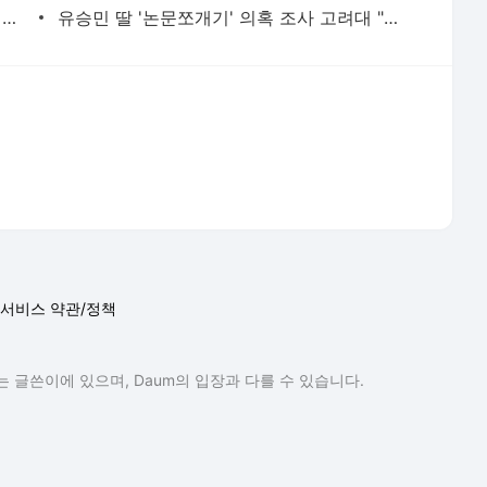
현직 경찰관 '음주 뺑소니' 수사정보 피의자 지인에 유출 의혹(종합) | 연합뉴스
유승민 딸 '논문쪼개기' 의혹 조사 고려대 "연구부정행위 아냐" | 연합뉴스
서비스 약관/정책
 글쓴이에 있으며, Daum의 입장과 다를 수 있습니다.