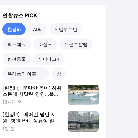
[현장in] '문란한 동네' 허위
소문에 시달린 양양…올여
름 피서객 급증
13시간 전
[현장in] "에어컨 밑만 시
원" 창원 BRT 정류장 일부
이용객 볼멘소리
1일 전
[현장in] "춘천 음수 시설,
폭염에 마셔도 되나요?"…
안내 없어 시민 혼란
5일 전
[현장in] 산불 아픔 딛고 다
시 선 강릉 인월사…'절의
문턱부터 낮췄다'
5일 전
현장in
더보기