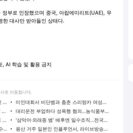
정부로 인정했으며 중국, 아랍에미리트(UAE), 우
명한 대사만 받아들인 상태다.
포, AI 학습 및 활용 금지
론사로 이동합니다.
'당근'에서 구한 20대 가사도우미, 의뢰인 모친 유품 훔쳐가 | 연합뉴스
미인대회서 비단뱀과 춤춘 스리랑카 여성…동물학대 벌금형 | 연합뉴스
캐리비안 베이 여자탈의실에 "남성 있다" 신고 | 연합뉴스
대리운전 부업하다 성폭행 혐의…농식품부 산하 기관 직원 구속 | 연합뉴스
신호위반 후 도주한 배달 기사, 잠복 끝에 잡고 보니 수배자 | 연합뉴스
'샴악어·외래종 뱀' 배후엔 밀수조직…전국으로 택배 판매했다(종합) | 연합뉴스
2천억대 '깡통보증서' 발행하고 30억원 수수료 챙긴 유령보험사 | 연합뉴스
용산 거주 일본인 인플루언서, 라이브방송 도중 사망 | 연합뉴스