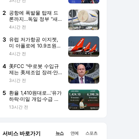
보위험 대응 목적"
3시간 전
5
환율 1,410원대로…'유가
하락·미일 개입·수급 개
선' 영향
13시간 전
서비스 바로가기
뉴스
연예
스포츠
뉴스 홈
기후/환경
사회
경제
정치
국제
문화
IT/과학
인물
지식/칼럼
연재
배열설명서