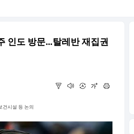
주 인도 방문…탈레반 재집권
요약보기
음성으로 듣기
번역 설정
글씨크기 조절하기
인쇄하기
보건시설 등 논의