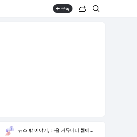
공유하기
검색
구독
뉴스 밖 이야기, 다음 커뮤니티 웹에서 보기
실시간 트렌드
오늘 21:13 기준
툴팁보기
1
한상미 이태원특조위 해임
,유지
2
트럼프 원정출산 금지
,신규
3
이란 호르무즈 통항금지
,신규
4
아이유 장기하 윤가이
,하락
5
폴리실리콘
,하락