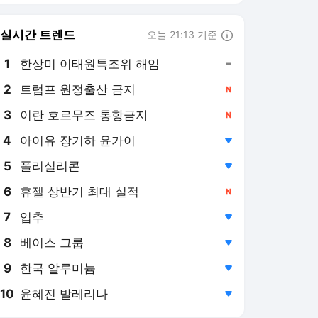
6
휴젤 상반기 최대 실적
,신규
7
입추
,하락
8
베이스 그룹
,하락
9
한국 알루미늄
,하락
10
윤혜진 발레리나
,하락
연합뉴스
PICK
현장in
AI픽
게임위드인
팩트체크
소셜＋
우분투칼럼
반려동물
사이테크+
우리품의 아프리카인
삶