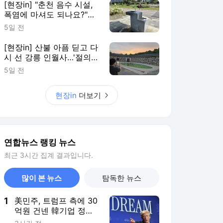
연합뉴스 랭킹 뉴스
최근 3시간 집계 결과입니다.
많이 본 뉴스
탐독한 뉴스
1
美민주, 트럼프 측에 30
억원 건넨 韓기업 정조
준…"잠재적 뇌물"
3시간 전
2
공항에 폭발물 탑재 드
론까지…독일 정부 "새
로운 차원 위협"(종합)
4시간 전
3
유럽 저가항공 이지젯,
미 아폴로에 10.9조원에
팔린다
4시간 전
4
美FCC "中로봇 수입규
제는 美제조업 장려·안