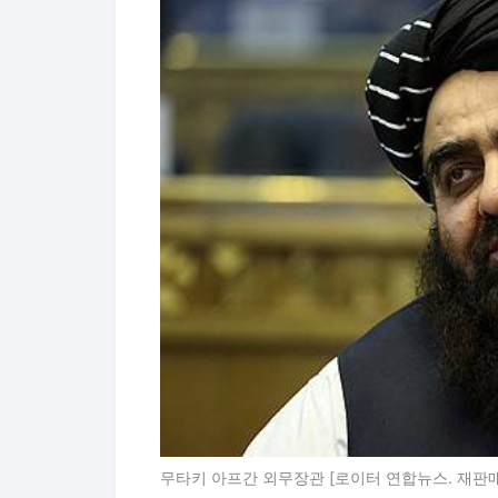
무타키 아프간 외무장관 [로이터 연합뉴스. 재판매 