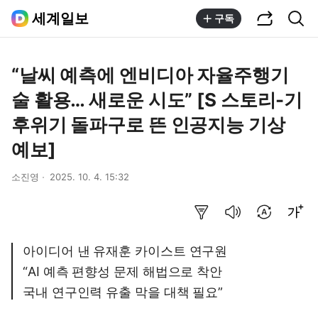
공유하기
통합검색
세계일보
구독
“날씨 예측에 엔비디아 자율주행기
술 활용… 새로운 시도” [S 스토리-기
후위기 돌파구로 뜬 인공지능 기상
예보]
소진영
2025. 10. 4. 15:32
요약보기
음성으로 듣기
번역 설정
글씨크기 조절하기
아이디어 낸 유재훈 카이스트 연구원
“AI 예측 편향성 문제 해법으로 착안
국내 연구인력 유출 막을 대책 필요”