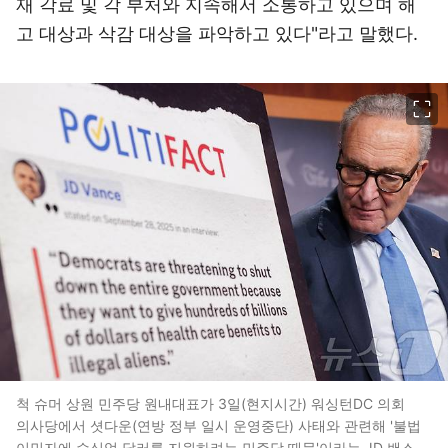
재 각료 및 각 부처와 지속해서 소통하고 있으며 해
고 대상과 삭감 대상을 파악하고 있다"라고 말했다.
이미지 크게 보기
척 슈머 상원 민주당 원내대표가 3일(현지시간) 워싱턴DC 의회
의사당에서 셧다운(연방 정부 일시 운영중단) 사태와 관련해 '불법
이민자에 수십억 달러를 지원하려는 민주당 때문'이라는 JD 밴스