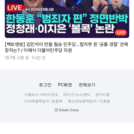
LIVE
[팩트앤뷰] 김민석이 만들 필승 민주당…칼자루 쥔 '공룡 경찰' 견제
장치는? / 이해식 더불어민주당 의원
187명 시청 중
1시간 전
로그인
PC화면
전체보기
다음뉴스 서비스안내
24시간 뉴스센터
공지사항
기사배열책임자 : 임광욱
청소년보호책임자 : 이호원
ⓒ Daum Corp.