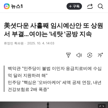
공유하기
통합검색
뉴스1
구독
美셧다운 사흘째 임시예산안 또 상원
서 부결…여야는 '네탓 '공방 지속
류정민 특파원
2025. 10. 4. 14:03
요약보기
음성으로 듣기
번역 설정
글씨크기 조절하기
백악관 "민주당이 불법 이민자 응급치료비에 수십
억 달러 지원하려 해"
민주당 "핵심은 '오바마케어' 세액 공제 연장, 내년
건강보험료 2배 폭증"
이미지 크게 보기