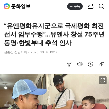
공유하기
통합검색
문화일보
구독
“유엔평화유지군으로 국제평화 최전
선서 임무수행”…유엔사 창설 75주년
동명·한빛부대 추석 인사
정충신 선임기자
2025. 10. 4. 13:17
요약보기
음성으로 듣기
번역 설정
글씨크기 조절하기
이미지 크게 보기