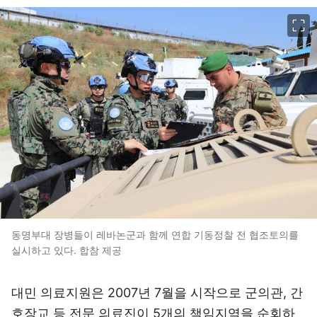
이미지 크게 보기
동명부대 장병들이 레바논군과 함께 연합 기동정찰 전 협조토의를
실시하고 있다. 합참 제공
대민 의료지원은 2007년 7월을 시작으로 군의관, 간
호장교 등 전문 의료진이 5개의 책임지역을 순회하