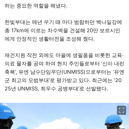
하는 중요한 역할을 해냈다.
한빛부대는 매년 우기 때 마다 범람하던 백나일강에
총 17km에 이르는 차수벽을 건설해 20만 보르시민
에게 안정적인 생활터전을 조성해 줬다.
재건지원 작전 외에도 마을에 생필품을 비롯한 교육·
의료 물자를 공여 하여 현지 주민들로부터 ’신이 내린
축복‘, 유엔 남수단임무단(UNMISS)으로부터는 ‘유엔
군 최고의 모범부대’로 평가받고 있다. 최근에는 ‘20
25년 UNMISS, 최우수 공병부대’로 선발됐다.
이미지 크게 보기