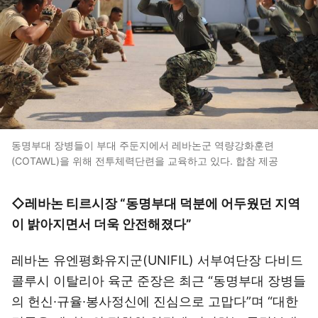
동명부대 장병들이 부대 주둔지에서 레바논군 역량강화훈련
(COTAWL)을 위해 전투체력단련을 교육하고 있다. 합참 제공
◇레바논 티르시장 “동명부대 덕분에 어두웠던 지역
이 밝아지면서 더욱 안전해졌다”
레바논 유엔평화유지군(UNIFIL) 서부여단장 다비드
콜루시 이탈리아 육군 준장은 최근 “동명부대 장병들
의 헌신·규율·봉사정신에 진심으로 고맙다”며 “대한