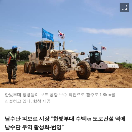
이미지 크게 보기
한빛부대 장병들이 보르 공항 보수 작전으로 활주로 1.8km를
신설하고 있다. 합참 제공
남수단 피보르 시장 “한빛부대 수백㎞ 도로건설 덕에
남수단 무역 활성화·번영”