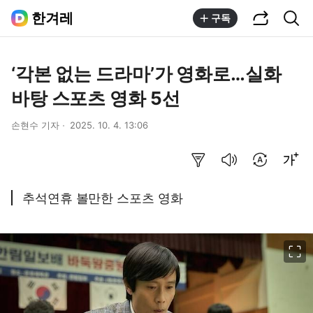
공유하기
통합검색
한겨레
구독
‘각본 없는 드라마’가 영화로…실화
바탕 스포츠 영화 5선
손현수 기자
2025. 10. 4. 13:06
요약보기
음성으로 듣기
번역 설정
글씨크기 조절하기
추석연휴 볼만한 스포츠 영화
이미지 크게 보기