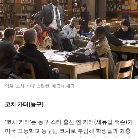
영화 ‘코치 카터’ 스틸컷. 배급사 제공
코치 카터(농구)
‘코치 카터’는 농구 스타 출신 켄 카터(새뮤얼 잭슨)가
미국 고등학교 농구팀 코치로 부임해 학생들과 좌충