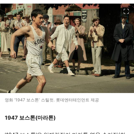
이미지 크게 보기
영화 ‘1947 보스톤’ 스틸컷. 롯데엔터테인먼트 제공
1947 보스톤(마라톤)