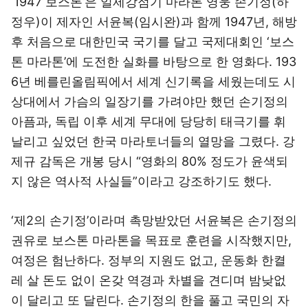
‘1947 보스톤’은 일제강점기 마라톤 영웅 손기정(하
정우)이 제자인 서윤복(임시완)과 함께 1947년, 해방
후 처음으로 대한민국 국기를 달고 국제대회인 ‘보스
톤 마라톤’에 도전한 실화를 바탕으로 한 영화다. 193
6년 베를린올림픽에서 세계 신기록을 세웠는데도 시
상대에서 가슴의 일장기를 가려야만 했던 손기정의
아픔과, 독립 이후 세계 무대에 당당히 태극기를 휘
날리고 싶었던 한국 마라토너들의 열망을 그렸다. 강
제규 감독은 개봉 당시 “영화의 80% 정도가 윤색되
지 않은 역사적 사실들”이라고 강조하기도 했다.
‘제2의 손기정’이라며 촉망받았던 서윤복은 손기정의
권유로 보스톤 마라톤을 목표로 훈련을 시작했지만,
여정은 험난하다. 정부의 지원도 없고, 운동화 한켤
레 살 돈도 없이 온갖 역경과 차별을 견디며 밤낮없
이 달리고 또 달린다. 손기정의 한을 풀고 국민의 자