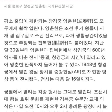
서울 종로구 창경궁 영춘헌. 국가유산청 제공.
평소 출입이 제한되는 창경궁 영춘헌(迎春軒)도 모
두에게 활짝 열린다. 영춘헌은 조선 후기 왕들이 서
재 겸 집무실로 쓰던 전각으로, 과거 생활공간이었을
것으로 추정되는 집복헌(集福軒)과 붙어있다. 지난
달 30일부터 영춘헌과 집복헌에서 창경궁의 600년
역사를 비춘 전시 ‘동궐, 창경궁의 시간’이 열리고 있
어 영춘헌 안쪽까지 들어가 볼 수 있다. 1848년 창경
궁에서 열린 왕실 장치를 증강현실(AR)로 재현한 영
상 등이 전시됐다. 전시는 다음 달 16일까지다.
궁궐에서 열리는 각종 행사는 그대로 열린다. 조선시
대 왕실 호위 문화를 재현한 경복궁 수문장 교대 의
식은 매일 오전 10시와 오후 2시 흥례문 광장에서 볼