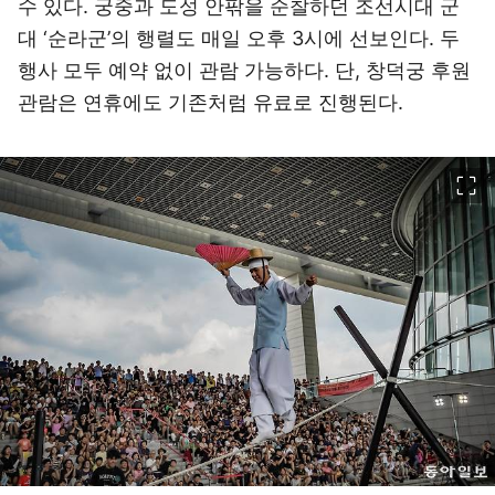
수 있다. 궁중과 도성 안팎을 순찰하던 조선시대 군
대 ‘순라군’의 행렬도 매일 오후 3시에 선보인다. 두
행사 모두 예약 없이 관람 가능하다. 단, 창덕궁 후원
관람은 연휴에도 기존처럼 유료로 진행된다.
이미지 크게 보기