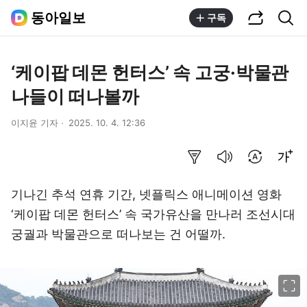
공유하기
통합검색
동아일보
구독
‘케이팝 데몬 헌터스’ 속 고궁·박물관
나들이 떠나볼까
이지윤 기자
2025. 10. 4. 12:36
요약보기
음성으로 듣기
번역 설정
글씨크기 조절하기
기나긴 추석 연휴 기간, 넷플릭스 애니메이션 영화
‘케이팝 데몬 헌터스’ 속 국가유산을 만나러 조선시대
궁궐과 박물관으로 떠나보는 건 어떨까.
이미지 크게 보기