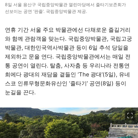
8일 서울 용산구 국립중앙박물관 열린마당에서 줄타기보존회가
선보이는 공연 ‘판줄’. 국립중앙박물관 제공.
연휴 기간 서울 주요 박물관에선 다채로운 즐길거리
와 함께 관람객을 맞는다. 국립중앙박물관, 국립고궁
박물관, 대한민국역사박물관 등이 6일 추석 당일을
제외하고 문을 연다. 국립중앙박물관에서는 매일 전
통 공연이 열린다. 탈춤, 사자춤 등 우리나라 전통연
희에다 광대의 재담을 곁들인 ‘The 광대’(5일), 유네
스코 인류무형문화유산인 ‘줄타기’ 공연(8일) 등이
눈길을 끈다.
이미지 크게 보기