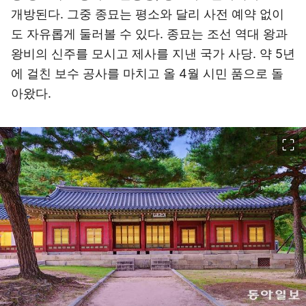
개방된다. 그중 종묘는 평소와 달리 사전 예약 없이
도 자유롭게 둘러볼 수 있다. 종묘는 조선 역대 왕과
왕비의 신주를 모시고 제사를 지낸 국가 사당. 약 5년
에 걸친 보수 공사를 마치고 올 4월 시민 품으로 돌
아왔다.
이미지 크게 보기