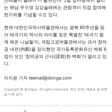
전래놀이 릴레이’가 펼쳐진다. 5일 앞마당에서 열리
는 해남 우수영 강강술래에는 관람객이 직접 참여해
한가위를 기념할 수도 있다.
현재 대한민국역사박물관에서는 광복 80주년을 맞
아 태극기의 역사와 의미를 짚은 특별전 ‘태극기 함
께 해온 나날들’이, 국립고궁박물관에서는 과거 창덕
궁 내전(內殿)을 장식했던 국가등록문화유산 벽화 6
점이 모인 ‘창덕궁의 근사(謹寫)한 벽화’가 열리고 있
다.
이지윤 기자 leemail@donga.com
Copyright © 동아일보. All rights reserved. 무단 전재, 재배포 및 AI학
습 이용 금지