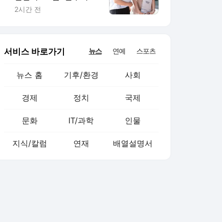
관'…7급 663명 최다
2시간 전
서비스 바로가기
뉴스
연예
스포츠
뉴스 홈
기후/환경
사회
경제
정치
국제
문화
IT/과학
인물
지식/칼럼
연재
배열설명서