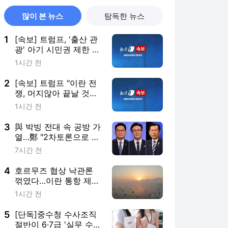
많이 본 뉴스
탐독한 뉴스
1
[속보] 트럼프, '출산 관
광' 아기 시민권 제한 행
정명령 서명
1시간 전
2
[속보] 트럼프 "이란 전
쟁, 머지않아 끝날 것으
로 생각"
1시간 전
3
與 박빙 전대 속 공방 가
열…鄭 "2차토론으로 게
임 끝" 金 "제가 과반"
7시간 전
(종합)
4
호르무즈 협상 낙관론
꺾였다…이란 통항 제한
안에 국제유가 4% 급등
1시간 전
5
[단독]중수청 수사조직
절반이 6·7급 '실무 수사