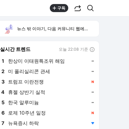
공유하기
검색
구독
뉴스 밖 이야기, 다음 커뮤니티 웹에서 보기
실시간 트렌드
오늘 22:08 기준
툴팁보기
1
한상미 이태원특조위 해임
,유지
2
미 폴리실리콘 관세
,유지
3
트럼프 이란전쟁
,신규
4
휴젤 상반기 실적
,유지
5
한국 알루미늄
,유지
6
로제 10주년 일정
,신규
7
뉴욕증시 하락
,하락