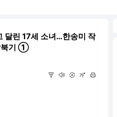
고 달린 17세 소녀…한송미 작
탈북기 ①
요약보기
음성으로 듣기
번역 설정
글씨크기 조절하기
인쇄하기