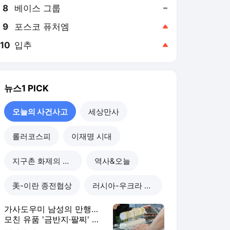
8
베이스 그룹
,유지
9
포스코 퓨처엠
,상승
10
입추
,상승
뉴스1
PICK
오늘의 사건사고
세상만사
롤러코스피
이재명 시대
지구촌 화제의 뉴스
역사&오늘
美-이란 종전협상
러시아-우크라 전쟁
가사도우미 남성의 만행…
모친 유품 '금반지·팔찌' 녹
여 팔았다