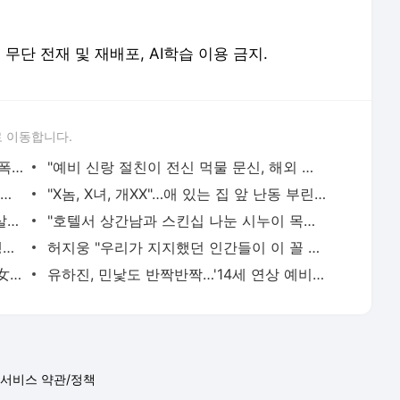
erved. 무단 전재 및 재배포, AI학습 이용 금지.
 이동합니다.
"단둘만 있는 밀폐된 공간과 술…황정민 폭로녀는 두가지에 집착했다"
"예비 신랑 절친이 전신 먹물 문신, 해외 도피 준비"…예비 신부 '혼란'
"내 '치부'까지 시모에게 보고하는 남편…집이 감옥 같다" 아내 고통
"X놈, X녀, 개XX"…애 있는 집 앞 난동 부린 여성, 속옷까지 훌러덩[영상]
"이혼한 여사친은 생명의 은인…한집서 살게 해달라" 남편 요구에 '절망'
"호텔서 상간남과 스킨십 나눈 시누이 목격…제 남편이 입 다물라 하네요"
태국행 기내 그 남자, 잠든 여승객 성추행…"바지에 체액까지 묻었다"
허지웅 "우리가 지지했던 인간들이 이 꼴 만들어"…형소법 개정안에 발끈
"10억 버는데 9억 써요?"…삼전男♥닉스女 3:3 단체소개팅 예능 화제
유하진, 민낯도 반짝반짝…'14세 연상 예비남편' 강균성이 반한 청순 미모 [N샷]
서비스 약관/정책