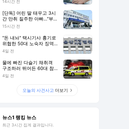
14시간 전
[단독] 어린 딸 태우고 3시
간 만취 질주한 아빠…"부
부싸움 뒤 홧김에"
15시간 전
"돈 내놔" 택시기사 흉기로
위협한 50대 노숙자 징역
2년
4일 전
물에 빠진 다슬기 채취객
구조하러 뛰어든 60대 참
변…익수자는 회복
4일 전
오늘의 사건사고
더보기
뉴스1 랭킹 뉴스
최근 3시간 집계 결과입니다.