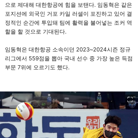
으로 제대해 대한항공에 힘을 보탠다. 임동혁은 같은
포지션에 외국인 거포 카일 러셀이 포진하고 있어 결
정적인 순간에 투입돼 팀에 활력을 불어넣는 조커 역
할을 할 것으로 기대된다.
임동혁은 대한항공 소속이던 2023~2024시즌 정규
리그에서 559점을 뽑아 국내 선수 중 가장 높은 득점
부문 7위에 오르기도 했다.
이미지 크게 보기