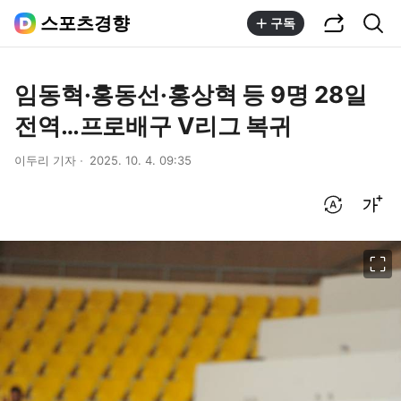
공유하기
통합검색
스포츠경향
구독
임동혁·홍동선·홍상혁 등 9명 28일
전역…프로배구 V리그 복귀
이두리 기자
2025. 10. 4. 09:35
번역 설정
글씨크기 조절하기
이미지 크게 보기