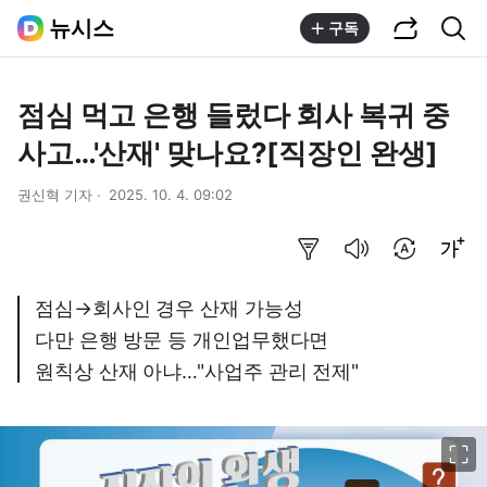
공유하기
통합검색
뉴시스
구독
점심 먹고 은행 들렀다 회사 복귀 중
사고…'산재' 맞나요?[직장인 완생]
권신혁 기자
2025. 10. 4. 09:02
요약보기
음성으로 듣기
번역 설정
글씨크기 조절하기
점심→회사인 경우 산재 가능성
다만 은행 방문 등 개인업무했다면
원칙상 산재 아냐…"사업주 관리 전제"
이미지 크게 보기