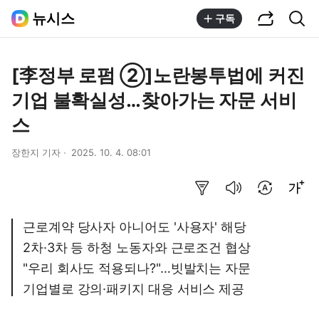
공유하기
통합검색
뉴시스
구독
[李정부 로펌 ②]노란봉투법에 커진
기업 불확실성…찾아가는 자문 서비
스
장한지 기자
2025. 10. 4. 08:01
요약보기
음성으로 듣기
번역 설정
글씨크기 조절하기
근로계약 당사자 아니어도 '사용자' 해당
2차·3차 등 하청 노동자와 근로조건 협상
"우리 회사도 적용되나?"…빗발치는 자문
기업별로 강의·패키지 대응 서비스 제공