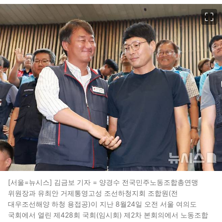
이미지 크게 보기
[서울=뉴시스] 김금보 기자 = 양경수 전국민주노동조합총연맹
위원장과 유최안 거제통영고성 조선하청지회 조합원(전
대우조선해양 하청 용접공)이 지난 8월24일 오전 서울 여의도
국회에서 열린 제428회 국회(임시회) 제2차 본회의에서 노동조합