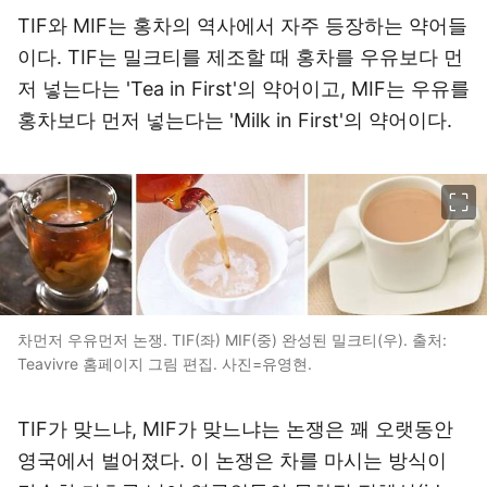
TIF와 MIF는 홍차의 역사에서 자주 등장하는 약어들
이다. TIF는 밀크티를 제조할 때 홍차를 우유보다 먼
저 넣는다는 'Tea in First'의 약어이고, MIF는 우유를
홍차보다 먼저 넣는다는 'Milk in First'의 약어이다.
이미지 크게 보기
차먼저 우유먼저 논쟁. TIF(좌) MIF(중) 완성된 밀크티(우). 출처:
Teavivre 홈페이지 그림 편집. 사진=유영현.
TIF가 맞느냐, MIF가 맞느냐는 논쟁은 꽤 오랫동안
영국에서 벌어졌다. 이 논쟁은 차를 마시는 방식이