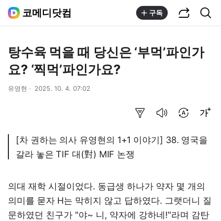
공유하기
통합검색
코메디닷컴
구독
탕수육 먹을 때 당신은 ‘부먹’파인가
요? ‘찍먹’파인가요?
유영현
2025. 10. 4. 07:02
요약보기
음성으로 듣기
번역 설정
글씨크기 조절하기
[차 권하는 의사 유영현의 1+1 이야기] 38. 영국을
갈라 놓은 TIF 대(對) MIF 논쟁
의대 재학 시절이었다. 동급생 하나가 약자 몇 개의
의미를 묻자 H는 막히지 않고 답하였다. 그랫더니 질
문하였던 친구가 "야~ 니, 약자에 강하네!"라며 감탄