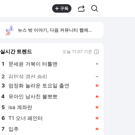
공유하기
검색
구독
뉴스 밖 이야기, 다음 커뮤니티 웹에서 보기
실시간 트렌드
오늘 11:07 기준
툴팁보기
1
문세윤 거북이 터틀맨
,유지
2
김민석 경선 승리
,유지
3
엄정화 놀라운 토요일 출연
,신규
4
유아인 남사친 볼뽀뽀
,상승
5
isa 계좌란
,신규
6
T1 오너 페인터
,신규
7
입추
,신규