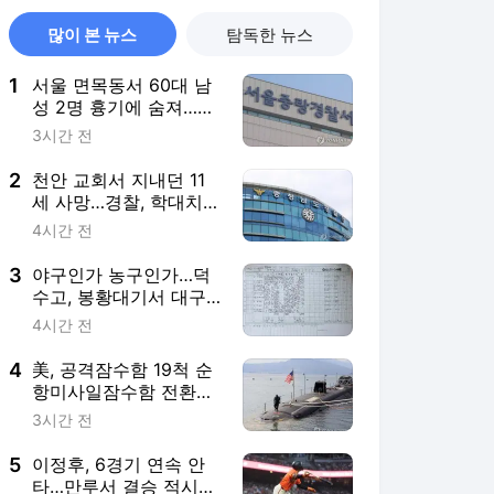
많이 본 뉴스
탐독한 뉴스
1
서울 면목동서 60대 남
성 2명 흉기에 숨져…지
인 사이 추정(종합)
3시간 전
2
천안 교회서 지내던 11
세 사망…경찰, 학대치사
여부 수사(종합)
4시간 전
3
야구인가 농구인가…덕
수고, 봉황대기서 대구
북구SC에 42-0 승리
4시간 전
4
美, 공격잠수함 19척 순
항미사일잠수함 전환…
中 견제 강화
3시간 전
5
이정후, 6경기 연속 안
타…만루서 결승 적시타