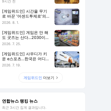
9시간 전
[게임위드인] 시간을 무기
로 바꾼 '어센드투제로'의
실험
2026. 8. 1.
[게임위드인] 게임은 안 해
도 굿즈는 산다…2030이
게임에 남는 법
2026. 7. 25.
[게임위드인] 사우디가 키
운 e스포츠…한국은 어디에
있나
2026. 7. 19.
게임위드인
더보기
연합뉴스 랭킹 뉴스
최근 3시간 집계 결과입니다.