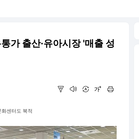
통가 출산·유아시장 '매출 성
요약보기
음성으로 듣기
번역 설정
글씨크기 조절하기
인쇄하기
문화센터도 북적