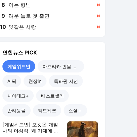
8
아는 형님
,신규
9
려운 놀토 첫 출연
,신규
10
엿같은 사랑
,신규
연합뉴스
PICK
게임위드인
아프리카 인물 열전
AI픽
현장in
특파원 시선
사이테크+
베스트셀러
반려동물
팩트체크
소셜＋
[게임위드인] 포켓몬 개발
사의 야심작, 왜 기대에 못
미쳤나