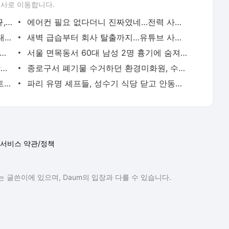
론사로 이동합니다.
이임생이 밝힌 홍명보 선임 내막…"정몽규, TD판단 믿는다고 해"(종합) | 연합뉴스
에어컨 필요 없다더니 진짜였네…전력 사용량으로 본 냉방 도시 | 연합뉴스
천안 교회서 지내던 11세 사망…경찰, 학대치사 여부 수사(종합) | 연합뉴스
새벽 급습부터 회사 탈출까지…유튜브 사로잡은 '날것'의 일상 | 연합뉴스
고령 도전 119세…"오래 살려면 일하고 건강하게 먹어라" | 연합뉴스
서울 면목동서 60대 남성 2명 흉기에 숨져…지인 사이 추정(종합) | 연합뉴스
'김부장' 제작사 판타지오 회장, 자본시장법 위반 혐의 피소 | 연합뉴스
종로구서 폐기물 수거하던 환경미화원, 수거차에 치여 숨져 | 연합뉴스
호흡곤란 생후 2일 신생아, 경찰 에스코트로 생명 구해 | 연합뉴스
파리 유명 셰프들, 성수기 식당 닫고 안동서 한식 배운다 | 연합뉴스
서비스 약관/정책
 글쓴이에 있으며, Daum의 입장과 다를 수 있습니다.