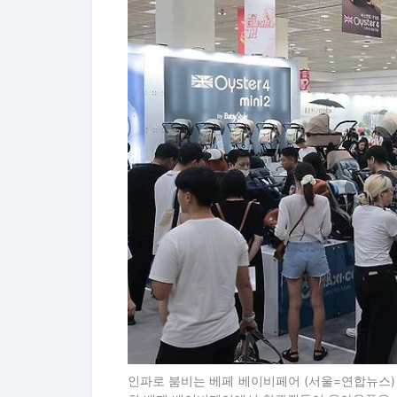
인파로 붐비는 베페 베이비페어 (서울=연합뉴스) 