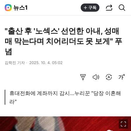
공유하기
통합검색
뉴스1
구독
"출산 후 '노섹스' 선언한 아내, 성매
매 막는다며 치어리더도 못 보게" 푸
념
김학진 기자
2025. 10. 4. 05:02
요약보기
음성으로 듣기
번역 설정
글씨크기 조절하기
휴대전화에 계좌까지 감시…누리꾼 "당장 이혼해
라"
이미지 크게 보기