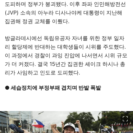
도피하며 정부가 붕괴됐다. 이후 좌파 인민해방전선
(JVP) 소속의 아누라 디사나야케 대통령이 지난해
집권해 정권 교체를 이뤘다.
방글라데시에선 독립유공자 자녀를 위한 정부 일자
리 할당제에 반대하는 대학생들이 시위를 주도했다.
이 과정에서 경찰이 과잉 진압에 나서면서 시위 규모
가 더 커졌다. 결국 15년간 집권한 셰이크 하시나 총
리가 사임하고 인도로 도피했다.
● 세습정치에 부정부패 겹치며 반발 폭발
이미지 크게 보기