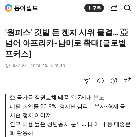
공유하기
통합검색
동아일보
구독
‘원피스’ 깃발 든 젠지 시위 물결… 亞
넘어 아프리카-남미로 확대[글로벌
포커스]
김보라 기자
2025. 10. 4. 01:45
요약보기
음성으로 듣기
번역 설정
글씨크기 조절하기
亞 국가들 정권교체 태풍 된 Z세대 분노
네팔 실업률 20.8%, 경제난 심각… 부자-형제 등
세습 정치 이어져
인구 비율 높은 청년층서 분노… 日 애니 등 대중문
화 활용해