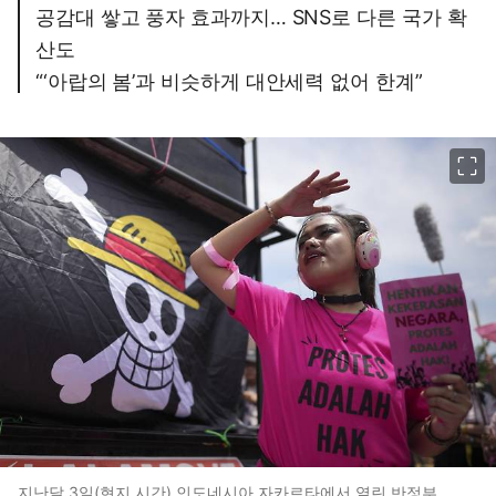
공감대 쌓고 풍자 효과까지… SNS로 다른 국가 확
산도
“‘아랍의 봄’과 비슷하게 대안세력 없어 한계”
이미지 크게 보기
지난달 3일(현지 시간) 인도네시아 자카르타에서 열린 반정부