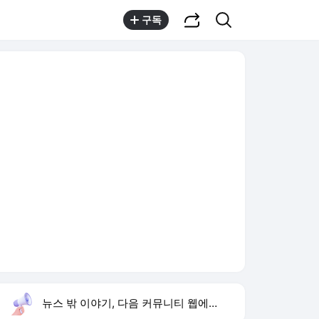
공유하기
검색
구독
뉴스 밖 이야기, 다음 커뮤니티 웹에서 보기
실시간 트렌드
오늘 7:19 기준
툴팁보기
1
방은희 어머니 고독사
,상승
2
HLB CB 출자전환
,신규
3
하영 증조부 고종 진료
,신규
4
서울 40도 돌파
,신규
5
오디세이 영화
,상승
6
런치 안성현 결혼
,상승
7
차인표 동생 구강암 사망
,하락