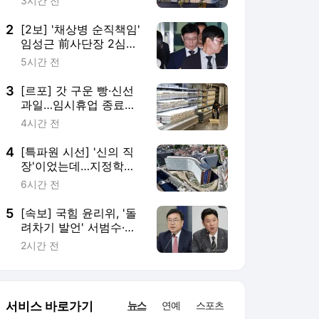
종오 징계절차 개시
2시간 전
서비스 바로가기
뉴스
연예
스포츠
뉴스 홈
기후/환경
사회
경제
정치
국제
문화
IT/과학
인물
지식/칼럼
연재
배열설명서