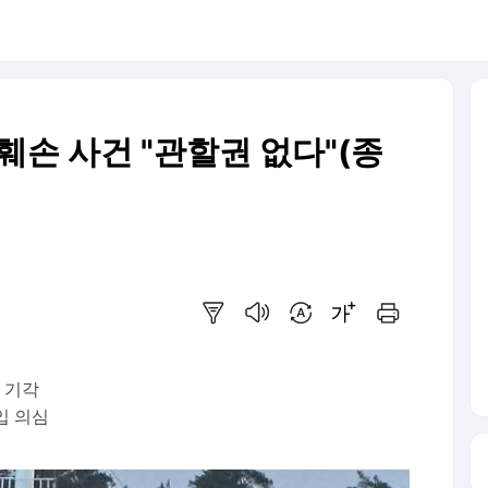
훼손 사건 "관할권 없다"(종
요약보기
음성으로 듣기
번역 설정
글씨크기 조절하기
인쇄하기
 기각
입 의심