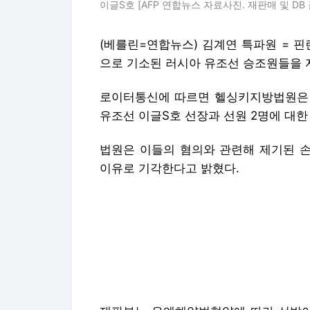
이글S호 [AFP 연합뉴스 자료사진. 재판매 및 DB 
(베를린=연합뉴스) 김계연 특파원 = 
으로 기소된 러시아 유조선 승조원들을 
로이터통신에 따르면 헬싱키지방법원은 
유조선 이글S호 선장과 선원 2명에 대한
법원은 이들의 혐의와 관련해 제기된 
이유로 기각한다고 밝혔다.
재판부는 유엔해양법협약에 따라 선박이
있다고 판단했다.
이글 S호는 뉴질랜드 쿡제도 선적이다. 
인도 국적이다.
이들은 지난해 12월 25일 핀란드만에서