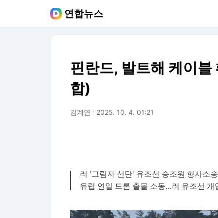
연합뉴스
핀란드, 발트해 케이블 
합)
김계연
2025. 10. 4. 01:21
러 '그림자 선단' 유조선 승조원 형사소송
유럽 연일 드론 출몰 소동…러 유조선 개