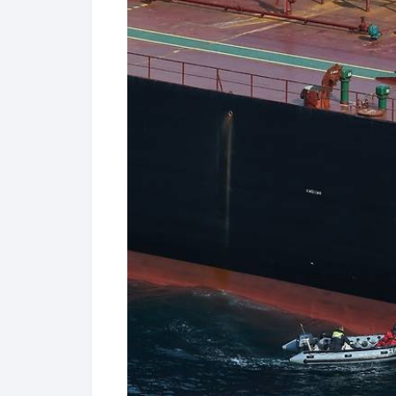
프랑스군 조사받은 러시아 유조선 [AP 연합뉴스 자
북대서양조약기구(NATO·나토)는 발트
이 잇따르자 올해 1월부터 호위함와 초계
유럽은 최근 발트해 연안국을 중심으로