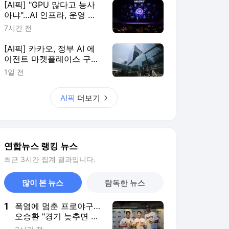
많이 본 뉴스
탐독한 뉴스
1
폭염에 멈춘 프로야구…
오승환 "경기 늦추면 귀
가·이동도 문제"
3시간 전
2
[2보] '채상병 순직책임'
임성근 前사단장 2심도
징역 3년
5시간 전
3
[르포] 갓 구운 빵·신선
과일…임시휴업 종료에
기대감 가득 홈플러스
4시간 전
4
[특파원 시선] '신의 직
장'이었는데…지정학적
격변에 몸살앓는 EU집
6시간 전
행위
5
[속보] 국힘 윤리위, '돌
려차기 발언' 서범수·진