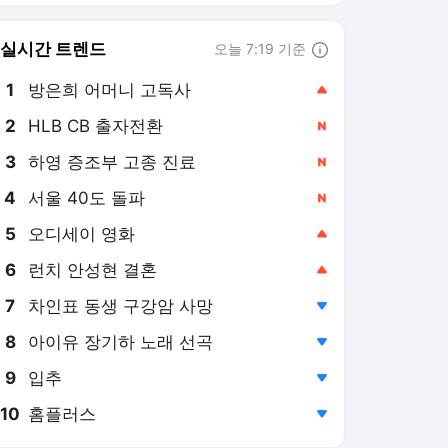
8
아이유 장기하 노래 선곡
,하락
9
입추
,하락
10
홈플러스
,하락
연합뉴스
PICK
AI픽
현장in
특파원 시선
아프리카 인물 열전
사이테크+
베스트셀러
반려동물
게임위드인
팩트체크
소셜＋
[AI픽] 네이버, 엔비디아 업
고 AI 인프라 기업 도약할
까