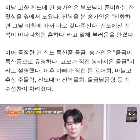
이날 고향 진도에 간 송가인은 부모님이 준비하는 잔
칫상을 옆에서 도왔다. 전복을 본 송가인은 "전화하
면 그날 아침에 따서 바로 갖다주신다. 진도에선 전
복이 바나나처럼 흔하다"라고 말해 부러움을 안겼다.
이어 등장한 건 진도 특산품 울금. 송가인은 "울금이
특산품으로 유명하다. 고모가 직접 농사지은 울금"이
라고 설명했다. 이후 아빠가 직접 뜬 광어회, 마늘고
추장 주물럭, 진도대파 전복물회, 울금닭곰탕 등 진
수성찬이 차려졌다.
이미지 크게 보기