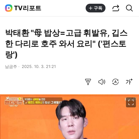
공유하기
통합검색
TV리포트
구독
박태환 "母 밥상=고급 휘발유, 깁스
한 다리로 호주 와서 요리" ('편스토
랑')
남금주
2025. 10. 3. 21:21
요약보기
음성으로 듣기
번역 설정
글씨크기 조절하기
이미지 크게 보기