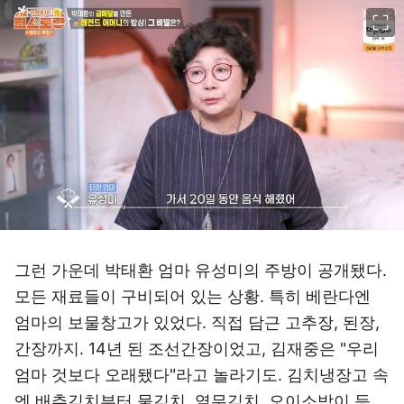
이미지 크게 보기
그런 가운데 박태환 엄마 유성미의 주방이 공개됐다.
모든 재료들이 구비되어 있는 상황. 특히 베란다엔
엄마의 보물창고가 있었다. 직접 담근 고추장, 된장,
간장까지. 14년 된 조선간장이었고, 김재중은 "우리
엄마 것보다 오래됐다"라고 놀라기도. 김치냉장고 속
엔 배추김치부터 물김치, 열무김치, 오이소박이 등