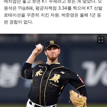
매치업만 놓고 보면 KT 우세라고 보는 게 맞았다. 오
원석은 11승8패, 평균자책점 3.34를 찍으며 KT 선발
로테이션을 꾸준히 지킨 자원. 박준영은 올해 1군 등
판 경험이 없다.
이미지 크게 보기