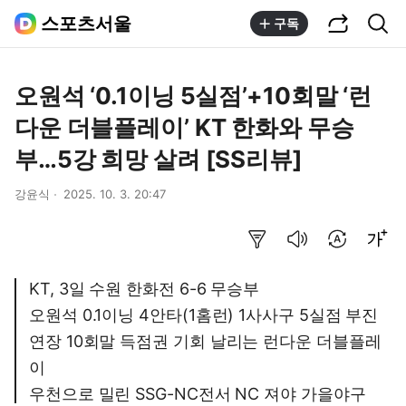
공유하기
통합검색
스포츠서울
구독
오원석 ‘0.1이닝 5실점’+10회말 ‘런
다운 더블플레이’ KT 한화와 무승
부…5강 희망 살려 [SS리뷰]
강윤식
2025. 10. 3. 20:47
요약보기
음성으로 듣기
번역 설정
글씨크기 조절하기
KT, 3일 수원 한화전 6-6 무승부
오원석 0.1이닝 4안타(1홈런) 1사사구 5실점 부진
연장 10회말 득점권 기회 날리는 런다운 더블플레
이
우천으로 밀린 SSG-NC전서 NC 져야 가을야구