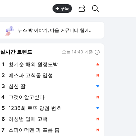
공유하기
검색
구독
뉴스 밖 이야기, 다음 커뮤니티 웹에서 보기
실시간 트렌드
오늘 14:40 기준
툴팁보기
1
황기순 해외 원정도박
,상승
2
에스파 고척돔 입성
,신규
4
그것이알고싶다
,신규
5
1236회 로또 당첨 번호
,하락
6
허성범 열애 고백
,신규
7
스파이더맨 파 프롬 홈
,신규