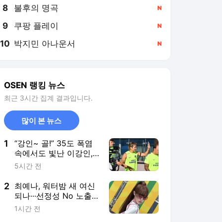
8
불후의 명곡
,신규
9
쿠팡 플레이
,신규
10
박지민 아나운서
,신규
OSEN 랭킹 뉴스
최근 3시간 집계 결과입니다.
많이 본 뉴스
1
“강인~ 골!” 35도 폭염
속에서도 빛난 이강인,
아틀레티코 선수들과 완
5시간 전
벽한 호흡 펼쳤다! [오!
쎈 현장]
2
최예나, 워터밤 새 여신
되나···선정성 No 노출
No 오로지 콘셉트로 승
1시간 전
부