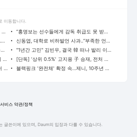
로 이동합니다.
‘학폭 논란’ 韓배구계 뒤흔든 쌍둥이 아직 현역이다! 나란히 아제르바이잔행→5년 만에 한솥
“홍명보는 선수들에게 감독 취급도 못 받았구만…” 축구팬들이 충격받은 이유…남아공전 하
품절녀 된 '미달이' 김성은, 못 알아볼 뻔..우아함 물씬 "생일 축하해"
신동엽, 대학로 비하발언 사과..“부족한 언행, 현장 노고 배려 못했다” [전문]
'아형' 잠정 휴식 김희철 "슈주 때 보다 수입 많다"…복귀 기대UP [핫피플]
"1년간 고민" 김빈우, 결국 韓 떠나 발리 이민…논란 속 새출발
'사망설' 공형진, 7년 만의 방송 복귀 화제 "1억 시계, 10개 팔아버텼다" [핫피플]
[단독] '상위 0.5%' 고지용 子 승재, 전처 허양임이 키운다…극비 이혼 2년 만 고백 (종합)
‘야구여왕 하차’ 김보름, 이렇게 말랐나..더 야위어진 근황 ‘걱정’
블랙핑크 '완전체' 확정 속…제니, 10주년 추억 꺼냈다 "함께 고마워"
서비스 약관/정책
 글쓴이에 있으며, Daum의 입장과 다를 수 있습니다.