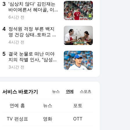
3
'심상치 않다' 김민재는
바이에른서 헤더골, 이
한범은 데뷔전 MOM...
6시간 전
한국 수비진 새 시즌 앞
두고 '맹활약'
4
정석원 걱정 부른 백지
영 건강 상태..토하고 장
염인데 폭풍 식사 “이러
4시간 전
면 안 돼”
5
결국 눈물로 떠난 미야
지의 작별 인사, "삼성
우승 꼭 보고 싶다"
3시간 전
서비스 바로가기
뉴스
연예
스포츠
연예 홈
뉴스
포토
TV 편성표
영화
OTT