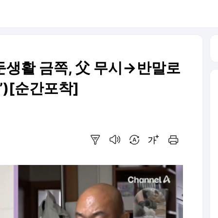
둔생활 금쪽, 父 무시→반말로
’)[순간포착]
요약보기
음성으로 듣기
번역 설정
글씨크기 조절하기
인쇄하기