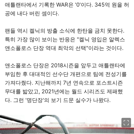
애틀랜타에서 기록한 WAR은 '0'이다. 345억 원을 허
공에 내다 버린 셈이다.
팬들 역시 켈닉의 방출 소식에 한탄을 금치 못한다.
특히 가장 많이 보이는 반응은 "켈닉 영입은 알렉스
앤소폴로스 단장 역대 최악의 선택"이라는 것이다.
앤소폴로스 단장은 2018시즌을 앞두고 애틀랜타에
부임한 후 대대적인 선수단 개편으로 팀에 전성기를
가져다줬다. 지난해까지 7년 연속으로 포스트시즌
무대를 밟았고, 2021년에는 월드 시리즈도 제패했
다. 그런 '명단장'의 보기 드문 실수가 나왔다.
이미지 크게 보기