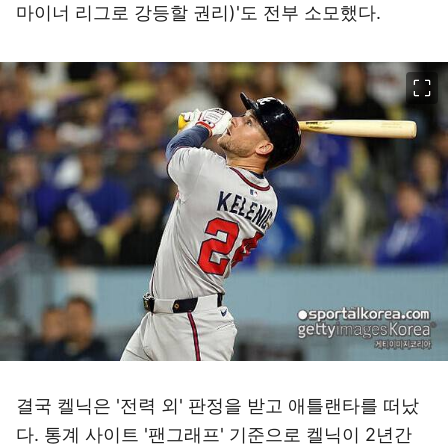
마이너 리그로 강등할 권리)'도 전부 소모했다.
이미지 크게 보기
결국 켈닉은 '전력 외' 판정을 받고 애틀랜타를 떠났
다. 통계 사이트 '팬그래프' 기준으로 켈닉이 2년간