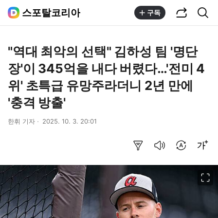
공유하기
통합검색
스포탈코리아
구독
"역대 최악의 선택" 김하성 팀 '명단
장'이 345억을 내다 버렸다…'전미 4
위' 초특급 유망주라더니 2년 만에
'충격 방출'
한휘 기자
2025. 10. 3. 20:01
요약보기
음성으로 듣기
번역 설정
글씨크기 조절하기
이미지 크게 보기