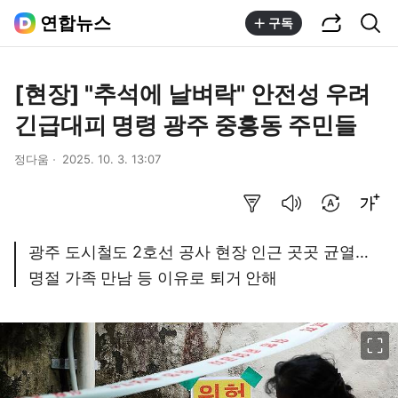
공유하기
통합검색
연합뉴스
구독
[현장] "추석에 날벼락" 안전성 우려
긴급대피 명령 광주 중흥동 주민들
정다움
2025. 10. 3. 13:07
요약보기
음성으로 듣기
번역 설정
글씨크기 조절하기
광주 도시철도 2호선 공사 현장 인근 곳곳 균열…
명절 가족 만남 등 이유로 퇴거 안해
이미지 크게 보기