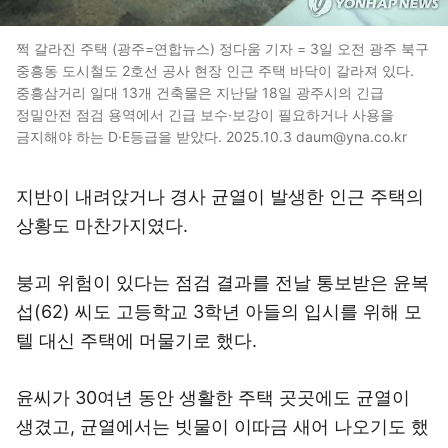
쩍 갈라진 주택 (광주=연합뉴스) 정다움 기자 = 3일 오전 광주 북구
중흥동 도시철도 2호선 공사 현장 인근 주택 바닥이 갈라져 있다.
중흥삼거리 일대 13개 건축물은 지난달 18일 광주시의 긴급
정밀안전 점검 용역에서 긴급 보수·보강이 필요하거나 사용을
금지해야 하는 D·E등급을 받았다. 2025.10.3 daum@yna.co.kr
지반이 내려앉거나 경사 균열이 발생한 인근 주택의
상황도 마찬가지였다.
붕괴 위험이 있다는 점검 결과를 전날 통보받은 윤복
섭(62) 씨도 고등학교 3학년 아들의 입시를 위해 모
텔 대신 주택에 머물기로 했다.
윤씨가 30여년 동안 생활한 주택 곳곳에도 균열이
생겼고, 균열에서는 빗물이 이따금 새어 나오기도 했