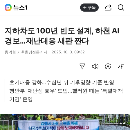
공유하기
통합검색
뉴스1
구독
지하차도 100년 빈도 설계, 하천 AI
경보…재난대응 새판 짠다
황덕현 기후환경전문기자
2025. 10. 3. 09:32
요약보기
음성으로 듣기
번역 설정
글씨크기 조절하기
초기대응 강화…수십년 뒤 기후영향 기준 반영
행안부 '재난성 호우' 도입…핼러윈 때는 '특별대책
기간' 운영
이미지 크게 보기