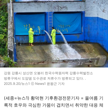
강원 강릉시 성산면 오봉리 한국수력원자력 강릉수력발전소
방류구에서 도암댐 도수관로 저류수가 방류되고 있다. .
2025.9.20/뉴스1 ⓒ News1 윤왕근 기자
(세종=뉴스1) 황덕현 기후환경전문기자 = 올여름 기
록적 호우와 극심한 가뭄이 겹치면서 취약한 대응 체