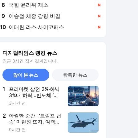
8
국힘 윤리위 제소
,신규
9
이승철 체중 감량 비결
,신규
10
이태란 라스 사이코패스
,신규
디지털타임스 랭킹 뉴스
최근 3시간 집계 결과입니다.
많이 본 뉴스
탐독한 뉴스
1
프리마켓 삼전 2%·하닉
3%대 하락…반도체 ‘숨
고르기’?
3시간 전
2
아찔한 순간…‘트럼프 탑
승’ 마린원 뜨자, 여객기
근접 비행 충돌 위기
9시간 전