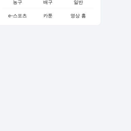
농구
배구
일반
e-스포츠
카툰
영상 홈