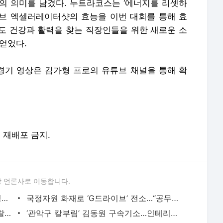
의 의미를 남겼다. 누트라코스는 ‘에너지를 리셋하
브 엑셀러레이터샷의 효능을 이번 대회를 통해 효
도 건강과 활력을 찾는 직장인들을 위한 새로운 소
얻었다.
 경기 영상은 김가형 프로의 유튜브 채널을 통해 확
및 재배포 금지.
 언론사로 이동합니다.
윤석열 ‘내란우두머리’ 재판도 중계…정성호 “尹 밥투정 뻔뻔” 비판
국정자원 화재로 ‘G드라이브’ 전소…“공무원 자료 복구 불가”
‘1900억 부당이득 혐의’ 방시혁 의장, 경찰에 출국 금지돼
‘관악구 칼부림’ 김동원 구속기소…인테리어 앙심 3명 살해