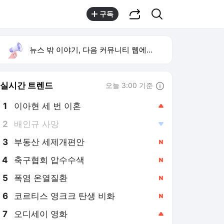
공유하기
검색
구독
뉴스 밖 이야기, 다음 커뮤니티 웹에서 보기
실시간 트렌드
오늘 3:00 기준
툴팁보기
1
이아현 세 번 이혼
,상승
2
배인규 사망
,하락
3
부동산 세제개편안
,신규
4
축구협회 압수수색
,신규
5
폭염 온열질환
,신규
6
코르티스 영크크 탄생 비화
,신규
7
오디세이 영화
,상승