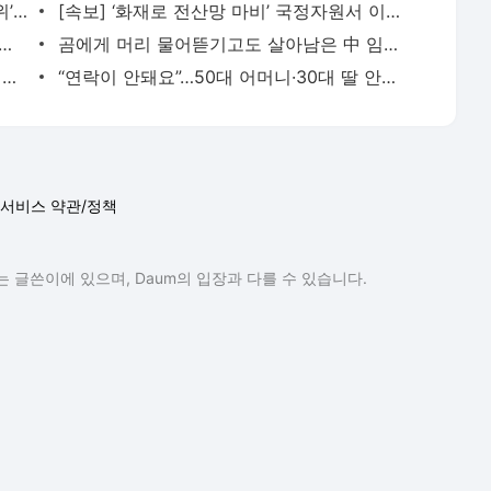
[단독] 큰 산불에도 국립공원 내 ‘취사행위’ 줄지 않아…‘흡연자’는 대폭 감소
[속보] ‘화재로 전산망 마비’ 국정자원서 이번엔 주차장 차량 화재
“‘김현지가 뭐길래’? 국회 출석해 답해야”
곰에게 머리 물어뜯기고도 살아남은 中 임신부 “죽은 척 버텨”
125명 고무보트 매달려 밀입국…英 해협 흔드는 中-인신매매 커넥션
“연락이 안돼요”…50대 어머니·30대 딸 안타까운 죽음
서비스 약관/정책
 글쓴이에 있으며, Daum의 입장과 다를 수 있습니다.