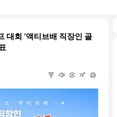
프 대회 ‘액티브배 직장인 골
발표
요약보기
음성으로 듣기
번역 설정
글씨크기 조절하기
인쇄하기