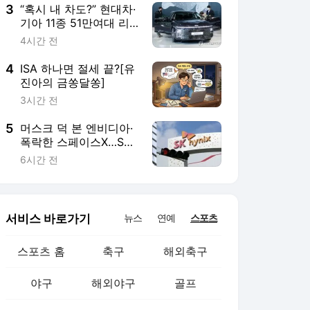
3
“혹시 내 차도?” 현대차·
기아 11종 51만여대 리
콜…그랜저·투싼·카니발
4시간 전
등
4
ISA 하나면 절세 끝?[유
진아의 금쏭달쏭]
3시간 전
5
머스크 덕 본 엔비디아·
폭락한 스페이스X…SK
하닉 약세 속 삼전닉스
6시간 전
는?
서비스 바로가기
뉴스
연예
스포츠
스포츠 홈
축구
해외축구
야구
해외야구
골프