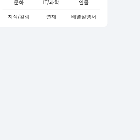
문화
IT/과학
인물
지식/칼럼
연재
배열설명서