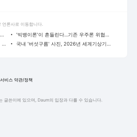
 언론사로 이동합니다.
노벨물리학상에 빅뱅이론 뒷받침한 이론가·외계행성 발견한 과학자들(종합)
'빅뱅이론'이 흔들린다...기존 우주론 위협하는 연구들
피부로 난자 만들어 수정까지…불임·동성 임신 가능해지나
국내 '버섯구름' 사진, 2026년 세계기상기구 달력에 실린다
서비스 약관/정책
 글쓴이에 있으며, Daum의 입장과 다를 수 있습니다.