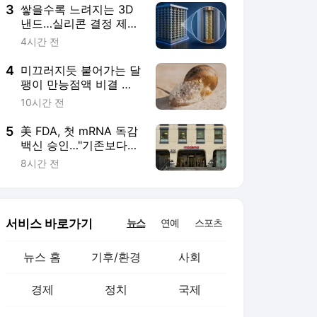
3
쌓을수록 느려지는 3D
낸드…실리콘 결정 제어
로 속도 높인다
4시간 전
4
미끄러지듯 붙어가는 달
팽이 만능점액 비결 밝
혔다
10시간 전
5
美 FDA, 첫 mRNA 독감
백신 승인…"기존보다
예방효과 27% 높아"
8시간 전
서비스 바로가기
뉴스
연예
스포츠
뉴스 홈
기후/환경
사회
경제
정치
국제