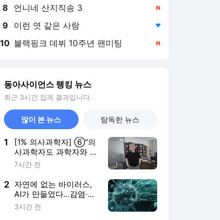
8
언니네 산지직송 3
,신규
9
이런 엿 같은 사랑
,하락
10
블랙핑크 데뷔 10주년 팬미팅
,신규
동아사이언스 랭킹 뉴스
최근 3시간 집계 결과입니다.
많이 본 뉴스
탐독한 뉴스
1
[1% 의사과학자] ⑥"의
사과학자도 과학자와 경
쟁해야…진료보는 의사,
7시간 전
연구 어려워"
2
자연에 없는 바이러스,
AI가 만들었다…감염·증
식도 가능
3시간 전