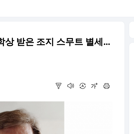
학상 받은 조지 스무트 별세…
요약보기
음성으로 듣기
번역 설정
글씨크기 조절하기
인쇄하기