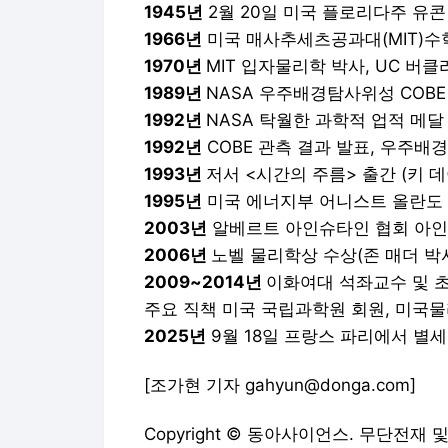
1945년
2월 20일 미국 플로리다주 유콘
1966년
미국 매사추세츠공과대(MIT)수
1970년
MIT 입자물리학 박사, UC 버
1989년
NASA 우주배경탐사위성 COBE
1992년
NASA 탁월한 과학적 업적 메달
1992년
COBE 관측 결과 발표, 우주배
1993년
저서 <시간의 주름> 출간 (키 
1995년
미국 에너지부 어니스트 올란도
2003년
알베르트 아인슈타인 협회 아인
2006년
노벨 물리학상 수상(존 매더 박
2009~2014년
이화여대 석좌교수 및 
주요 직책 미국 국립과학원 회원, 미국
2025년
9월 18일 프랑스 파리에서 별세
[조가현 기자 gahyun@donga.com]
Copyright © 동아사이언스. 무단전재 