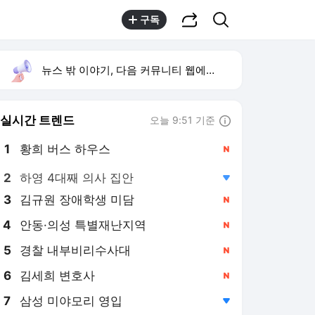
공유하기
검색
구독
뉴스 밖 이야기, 다음 커뮤니티 웹에서 보기
실시간 트렌드
오늘 9:51 기준
툴팁보기
1
황희 버스 하우스
,신규
2
하영 4대째 의사 집안
,하락
3
김규원 장애학생 미담
,신규
4
안동·의성 특별재난지역
,신규
5
경찰 내부비리수사대
,신규
6
김세희 변호사
,신규
7
삼성 미야모리 영입
,하락