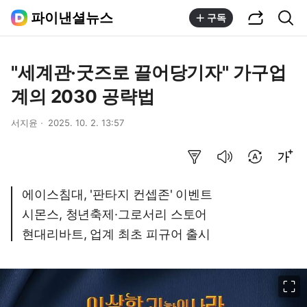
공유하기
통합검색
파이낸셜뉴스
구독
"세계관·굿즈로 끌어당기자" 가구업
계의 2030 공략법
서지윤
2025. 10. 2. 13:57
요약보기
음성으로 듣기
번역 설정
글씨크기 조절하기
에이스침대, '판타지 컨셉존' 이벤트
시몬스, 청년축제·그로서리 스토어
현대리바트, 업계 최초 피규어 출시
이미지 크게 보기