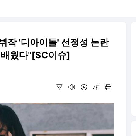
뷔작 '디아이돌' 선정성 논란
 배웠다"[SC이슈]
요약보기
음성으로 듣기
번역 설정
글씨크기 조절하기
인쇄하기