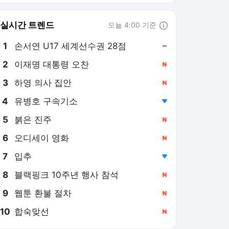
8
블랙핑크 10주년 행사 참석
,신규
9
웹툰 환불 절차
,신규
10
합숙맞선
,신규
스포츠조선 랭킹 뉴스
최근 3시간 집계 결과입니다.
많이 본 뉴스
1
전현무, 전여친 폭로 "집
착·통제 심해, 친구들과
인연까지 끊어"(내가만
4시간 전
난사이코패스)
2
장애학생 소변 실수에
속옷 손빨래한 공익 개
그맨, 바로 김규원이었
4시간 전
다