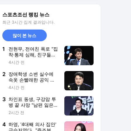
3
차인표 동생, 구강암 투
병 끝 사망 "남편 잃은
제수씨 챙기느라 슬퍼할
2시간 전
겨를 없었다"(신애라이
프)
4
하영, '4대째 의사 집안'
금수저였다…"증조부가
한양 최초 서양의원 개
6시간 전
원"
5
"21세기 최악의 돔이다"
허구연 총재 혹평의 고
척돔, '살인 폭염' 시대
8시간 전
최고의 야구장이다
서비스 바로가기
뉴스
연예
스포츠
연예 홈
뉴스
포토
TV 편성표
영화
OTT