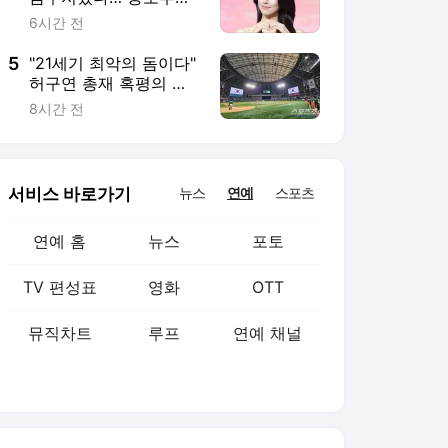
뮤직차트
루프
연예 채널