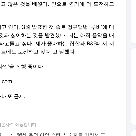
장르에도 도전하고 싶다"고 말했다.
인'을 진행 중이다.
.com
 재배포 금지.
언론사로 이동합니다.
나훈아 도플갱어, 하루 매출만 12억...250평 초호화 저택 공개 ('…
36세 유명 아역 스타, 노숙자로 거리서 포착..팬들 “충격”
[SC인터뷰] "뒤태 전라 노출? 노코멘트 하고 싶네요"…'어쩔수가없다'…
윤도현 'H여대 교수설' 일파만파 커지자...솔라, 공식 사과 "죄송합니…
故 우혜미, “난 혼자” 자택서 숨진 채 발견..오늘(21일) 6주기
"반바지 안에 신생아가… " 병원 앞 오토바이에서 출산
튜버' 배인규 대표, 숨진채 발견..이혼→마약 투약 혐의후 우울증 앓아
연예계 떠난 女배우, 13년 만 '물류센터' 새벽 알바 포착 "지옥 같았다"
정재용 "'불화설' 김창열에 전화해라" 이하늘 제안에 단호한 거절
한국 거주 20대 日인플루언서, 라이브 방송 도중 사망..시청자들 목격 '충격'