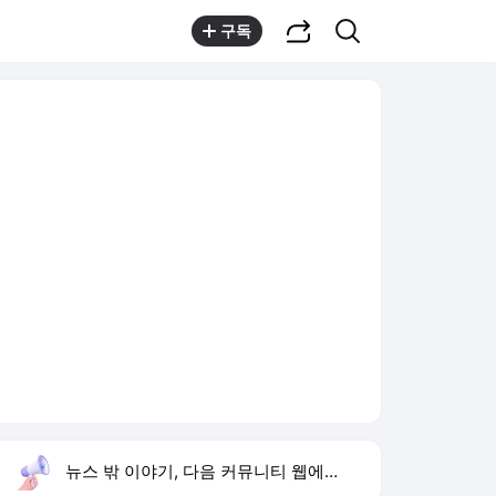
공유하기
검색
구독
뉴스 밖 이야기, 다음 커뮤니티 웹에서 보기
실시간 트렌드
오늘 4:00 기준
툴팁보기
1
손서연 U17 세계선수권 28점
,유지
3
하영 의사 집안
,신규
4
유병호 구속기소
,하락
5
붉은 진주
,신규
6
오디세이 영화
,신규
7
입추
,하락