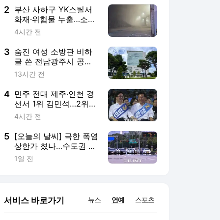
2
부산 사하구 YK스틸서
화재·위험물 누출…소방
대응 1단계 발령
4시간 전
3
숨진 여성 소방관 비하
글 쓴 전남광주시 공무
원 입건
13시간 전
4
민주 전대 제주·인천 경
선서 1위 김민석…2위
정청래
4시간 전
5
[오늘의 날씨] 극한 폭염
상한가 쳤나…수도권 소
나기, 동해안에 폭우
1일 전
서비스 바로가기
뉴스
연예
스포츠