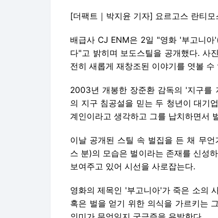
[더팩트｜박지윤 기자] 요르고스 란티모스
배급사 CJ ENM은 2일 "영화 '부고니아
다"고 밝히며 보도스틸을 공개했다. 사
전히 새롭게 재창조된 이야기를 엿볼 수
2003년 개봉한 장준환 감독의 '지구를
의 지구 침공설을 믿는 두 청년이 대기업
계인이라고 생각하고 그를 납치하면서 벌
이날 공개된 스틸 속 벌집을 든 채 무
스 분)의 모습은 벌이라는 존재를 신성
보여주고 있어 시선을 사로잡는다.
영화의 제목인 '부고니아'가 죽은 소의
혹은 벌을 얻기 위한 의식을 가르키는 
의미가 무엇일지 궁금증을 유발한다.