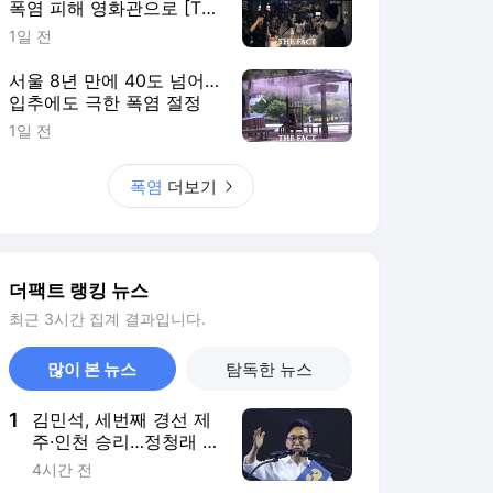
폭염 피해 영화관으로 [TF
사진관]
1일 전
서울 8년 만에 40도 넘어…
입추에도 극한 폭염 절정
1일 전
폭염
더보기
더팩트 랭킹 뉴스
최근 3시간 집계 결과입니다.
많이 본 뉴스
탐독한 뉴스
1
김민석, 세번째 경선 제
주·인천 승리…정청래 제
치고 선두
4시간 전