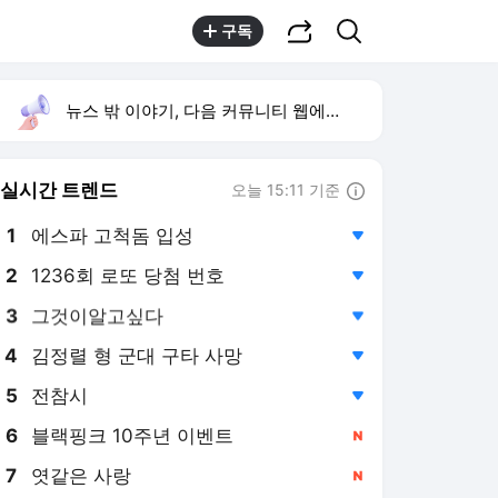
공유하기
검색
구독
뉴스 밖 이야기, 다음 커뮤니티 웹에서 보기
실시간 트렌드
오늘 15:11 기준
툴팁보기
1
에스파 고척돔 입성
,하락
2
1236회 로또 당첨 번호
,하락
3
그것이알고싶다
,하락
4
김정렬 형 군대 구타 사망
,하락
5
전참시
,하락
6
블랙핑크 10주년 이벤트
,신규
7
엿같은 사랑
,신규