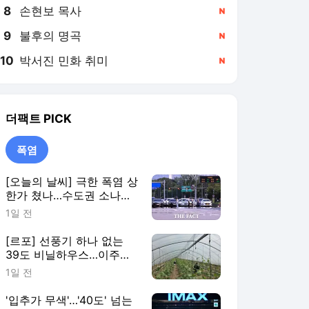
8
손현보 목사
,신규
9
불후의 명곡
,신규
10
박서진 민화 취미
,신규
더팩트
PICK
폭염
[오늘의 날씨] 극한 폭염 상
한가 쳤나…수도권 소나기,
동해안에 폭우
1일 전
[르포] 선풍기 하나 없는
39도 비닐하우스…이주노
동자의 '악몽같은 폭염'
1일 전
'입추가 무색'…'40도' 넘는