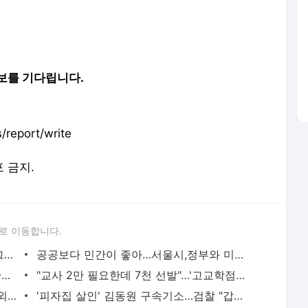
보를 기다립니다.
report/write
포 금지.
로 이동합니다.
편의점 사업 우습게 봤나…서희건설 '로그인', 존재감 '로그아웃'
공공보다 민간이 좋아…서울시,정부와 미묘한 거리두기
'정교유착' 의혹 반격 나선 국힘…'정국 반전' 기대감
"교사 2만 필요한데 7천 선발"…'고교학점제' 누가 지키나
[기획 칼럼⑧] AI 대전환과 개인정보 국외 이전, ‘신뢰 기반 체계 구축으로’
'피자집 살인' 김동원 구속기소…검찰 "갑질의혹 사실 아냐"