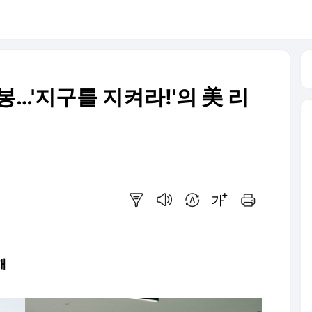
개봉…'지구를 지켜라!'의 美 리
요약보기
음성으로 듣기
번역 설정
글씨크기 조절하기
인쇄하기
개