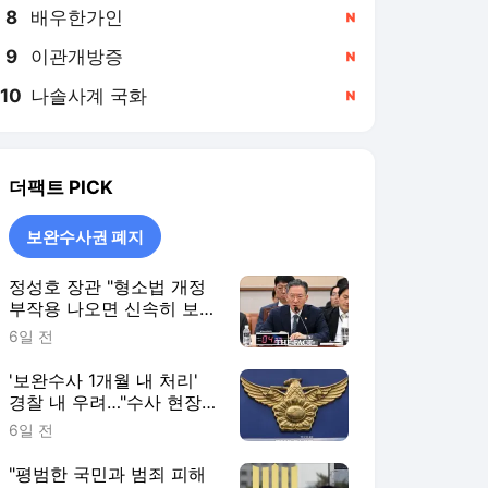
8
배우한가인
,신규
9
이관개방증
,신규
10
나솔사계 국화
,신규
더팩트
PICK
보완수사권 폐지
정성호 장관 "형소법 개정
부작용 나오면 신속히 보완
·수정"
6일 전
'보완수사 1개월 내 처리'
경찰 내 우려…"수사 현장
과 괴리"
6일 전
"평범한 국민과 범죄 피해