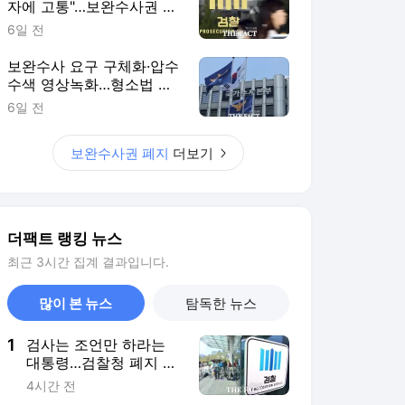
자에 고통"…보완수사권 폐
지 파장
6일 전
보완수사 요구 구체화·압수
수색 영상녹화…형소법 개
정으로 바뀌는 경찰 수사
6일 전
보완수사권 폐지
더보기
더팩트 랭킹 뉴스
최근 3시간 집계 결과입니다.
많이 본 뉴스
탐독한 뉴스
1
검사는 조언만 하라는
대통령…검찰청 폐지 앞
둔 합수본 '딜레마'
4시간 전