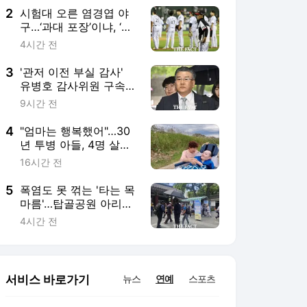
2
시험대 오른 염경엽 야
구…‘과대 포장’이냐, ‘진
짜 명장’이냐 [김대호의
4시간 전
야구생각]
3
'관저 이전 부실 감사'
유병호 감사위원 구속적
부심 기각
9시간 전
4
"엄마는 행복했어"…30
년 투병 아들, 4명 살리
고 하늘로
16시간 전
5
폭염도 못 꺾는 '타는 목
마름'…탑골공원 아리수
냉장고 가보니
4시간 전
서비스 바로가기
뉴스
연예
스포츠