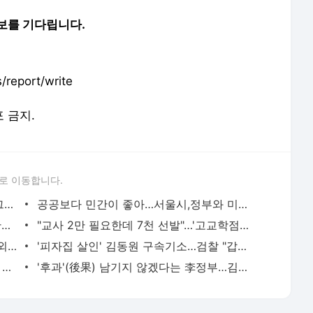
보를 기다립니다.
report/write
포 금지.
로 이동합니다.
편의점 사업 우습게 봤나…서희건설 '로그인', 존재감 '로그아웃'
공공보다 민간이 좋아…서울시,정부와 미묘한 거리두기
'정교유착' 의혹 반격 나선 국힘…'정국 반전' 기대감
"교사 2만 필요한데 7천 선발"…'고교학점제' 누가 지키나
[기획 칼럼⑧] AI 대전환과 개인정보 국외 이전, ‘신뢰 기반 체계 구축으로’
'피자집 살인' 김동원 구속기소…검찰 "갑질의혹 사실 아냐"
[내가 본 '윤서아'] 위기를 기회로 만드는 사람
'후과'(後果) 남기지 않겠다는 李정부…김윤덕 국토장관 "단발 대응 없다"