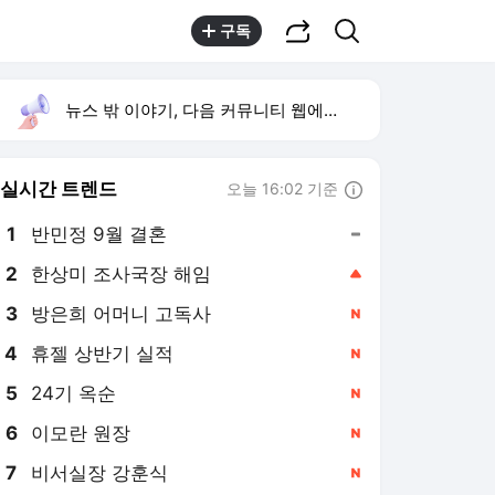
공유하기
검색
구독
뉴스 밖 이야기, 다음 커뮤니티 웹에서 보기
실시간 트렌드
오늘 16:02 기준
툴팁보기
1
반민정 9월 결혼
,유지
2
한상미 조사국장 해임
,상승
3
방은희 어머니 고독사
,신규
4
휴젤 상반기 실적
,신규
5
24기 옥순
,신규
6
이모란 원장
,신규
7
비서실장 강훈식
,신규