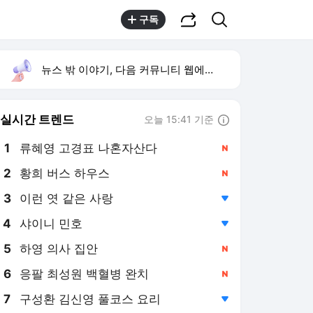
공유하기
검색
구독
뉴스 밖 이야기, 다음 커뮤니티 웹에서 보기
실시간 트렌드
오늘 15:41 기준
툴팁보기
1
류혜영 고경표 나혼자산다
,신규
2
황희 버스 하우스
,신규
3
이런 엿 같은 사랑
,하락
4
샤이니 민호
,하락
5
하영 의사 집안
,신규
6
응팔 최성원 백혈병 완치
,신규
7
구성환 김신영 풀코스 요리
,하락