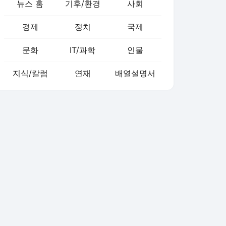
뉴스 홈
기후/환경
사회
경제
정치
국제
문화
IT/과학
인물
지식/칼럼
연재
배열설명서