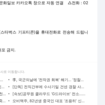
 문화일보 카카오톡 창으로 자동 연결 △전화 : 02
(스타벅스 기프티콘)을 휴대전화로 전송해 드립니
배포 금지.
론사로 이동합니다.
‘여의도’서 11명 전진배치… ‘성남·경기’ 라인은 李 근접 보좌[2025 추석특집]
李, 국군의날에 ‘전작권 회복’ 쐐기… ‘정찰자산·美전시증원’ 우려 해소 관건
“주휴수당 폐지없는 주 4.5일제, 소상공인에 ‘사형 선고’ 수준”[현안 인터뷰]
[단독] 전직간부에 수사기밀 건넨 경찰 사망… 브로커 사건으로 수사 확대
“군대가기 싫어” 국적포기자 5년간 1만8천여명 vs “군대 안가도 되지만 입대” 자원입영자 2800
[속보]공무원 클라우드 ‘G드라이브’ 전소…75만명 업무용 자료 다 날렸다
곰에게 공격당한 ‘임신부’ 물어뜯겼지만 죽은 척 버텨 끝내 생존
오비맥주, 82년생 중국인 대표 ‘조용히’ 신규선임…벨기에인 배하준과 공동대표 체제