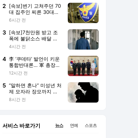
얼룩졌다”
2
[속보]변기 고쳐주던 70
대 집주인 찌른 30대女
검거
6시간 전
3
[속보]7천만원 받고 조
폭에 불닭소스 배달 교
도관, 7년형
4시간 전
4
李 ‘쿠데타’ 발언이 키운
통합반대론… 軍 총장단
사상 첫 입장문
12시간 전
5
“말하면 혼나” 미성년 처
제 모자라 장모까지 추
행한 30대男
8시간 전
서비스 바로가기
뉴스
연예
스포츠