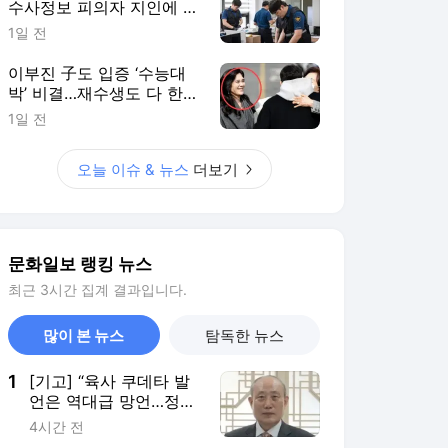
수사정보 피의자 지인에 유
출 의혹
1일 전
이부진 子도 입증 ‘수능대
박’ 비결…재수생도 다 한다
는데
1일 전
오늘 이슈 & 뉴스
더보기
문화일보 랭킹 뉴스
최근 3시간 집계 결과입니다.
많이 본 뉴스
탐독한 뉴스
1
[기고] “육사 쿠데타 발
언은 역대급 망언…정치
보복에서 출발한 국군사
4시간 전
관학교는 이미 오명으로