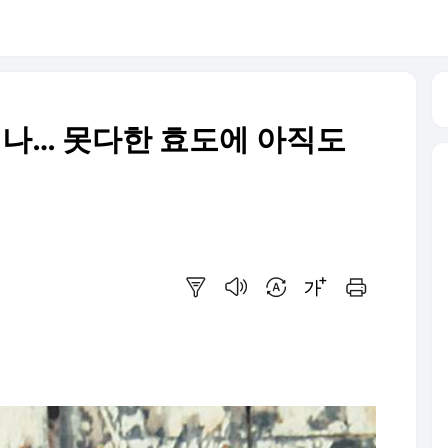
지나… 못다한 효도에 아직도
요약보기
음성으로 듣기
번역 설정
글씨크기 조절하기
인쇄하기