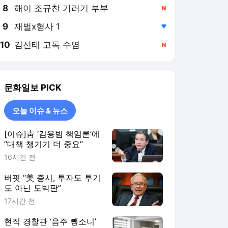
8
해이 조규찬 기러기 부부
,신규
9
재벌x형사 1
,하락
10
김선태 고독 수염
,신규
문화일보
PICK
오늘 이슈 & 뉴스
[이슈]靑 ‘김용범 책임론’에
“대책 챙기기 더 중요”
16시간 전
버핏 “美 증시, 투자도 투기
도 아닌 도박판”
17시간 전
현직 경찰관 ‘음주 뺑소니’