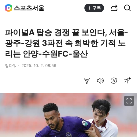
공유하기
통합검색
스포츠서울
구독
파이널A 탑승 경쟁 끝 보인다, 서울-
광주-강원 3파전 속 희박한 기적 노
리는 안양-수원FC-울산
정다워
2025. 10. 2. 08:56
요약보기
음성으로 듣기
번역 설정
글씨크기 조절하기
이미지 크게 보기