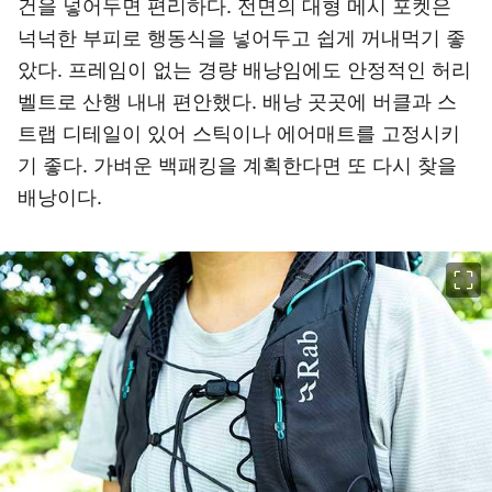
건을 넣어두면 편리하다. 전면의 대형 메시 포켓은
넉넉한 부피로 행동식을 넣어두고 쉽게 꺼내먹기 좋
았다. 프레임이 없는 경량 배낭임에도 안정적인 허리
벨트로 산행 내내 편안했다. 배낭 곳곳에 버클과 스
트랩 디테일이 있어 스틱이나 에어매트를 고정시키
기 좋다. 가벼운 백패킹을 계획한다면 또 다시 찾을
배낭이다.
이미지 크게 보기