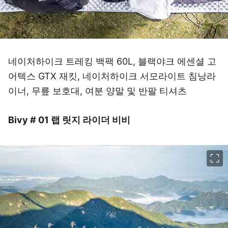
네이처하이크 트레킹 백팩 60L, 블랙야크 에센셜 고
어텍스 GTX 재킷, 네이처하이크 서모라이트 침낭라
이너, 무릎 보호대, 여분 양말 및 반팔 티셔츠
Bivy # 01 랩 릿지 라이더 비비
이미지 크게 보기