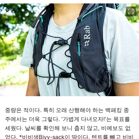
이미지 크게 보기
중량은 적이다. 특히 오래 산행해야 하는 백패킹 종
주에서는 더욱 그렇다. '가볍게 다녀오자!'는 목표를
세웠다. 날씨를 확인해 보니 춥지 않고, 비예보도 없
었다. *비비색Bivy-sack이 딱이다. 텐트를 빼고 비비