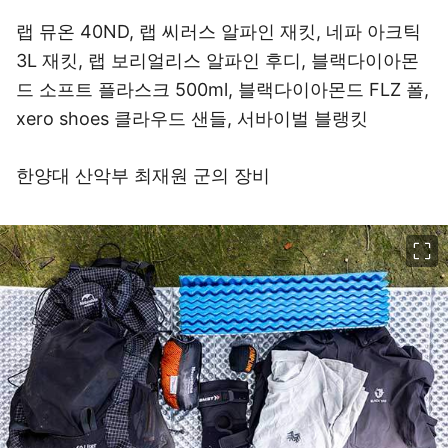
랩 뮤온 40ND, 랩 씨러스 알파인 재킷, 네파 아크틱
3L 재킷, 랩 보리얼리스 알파인 후디, 블랙다이아몬
드 소프트 플라스크 500ml, 블랙다이아몬드 FLZ 폴,
xero shoes 클라우드 샌들, 서바이벌 블랭킷
한양대 산악부 최재원 군의 장비
이미지 크게 보기