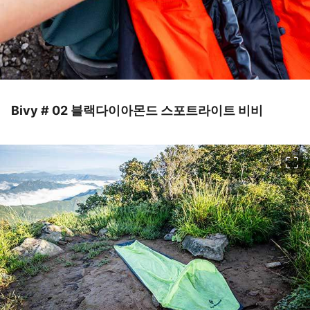
Bivy # 02 블랙다이아몬드 스포트라이트 비비
이미지 크게 보기