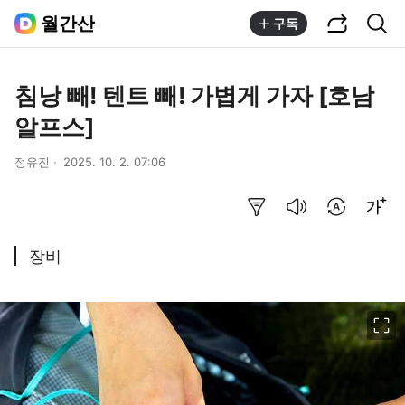
공유하기
통합검색
월간산
구독
침낭 빼! 텐트 빼! 가볍게 가자 [호남
알프스]
정유진
2025. 10. 2. 07:06
요약보기
음성으로 듣기
번역 설정
글씨크기 조절하기
장비
이미지 크게 보기