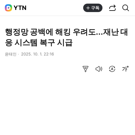
공유하기
통합검색
YTN
구독
행정망 공백에 해킹 우려도...재난 대
응 시스템 복구 시급
윤태인
2025. 10. 1. 22:16
요약보기
음성으로 듣기
번역 설정
글씨크기 조절하기