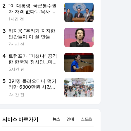
2
“이 대통령, 국군통수권
자 자격 없다”…‘육사 쿠
데타’ 언급에 야권 맹공
1시간 전
3
허지웅 “우리가 지지한
인간들이 이 꼴 만들었
다” 작심 발언
7시간 전
4
트럼프가 “미쳤냐” 공격
한 한국계 정치인…미국
인들 성역 건드렸다
5시간 전
5
3만명 몰려오더니 먹거
리만 6300만원 사갔다
는 축제 [페스티벌 플러
2시간 전
스]
서비스 바로가기
뉴스
연예
스포츠