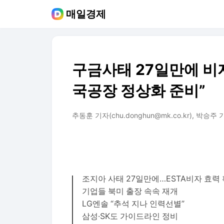
매일경제
구금사태 27일만에 비
국공장 정상화 준비”
추동훈 기자(chu.donghun@mk.co.kr), 박승주 기자
조지아 사태 27일만에…ESTA비자 효력
기업들 북미 출장 속속 재개
LG엔솔 “추석 지나 인력선별”
삼성·SK도 가이드라인 정비