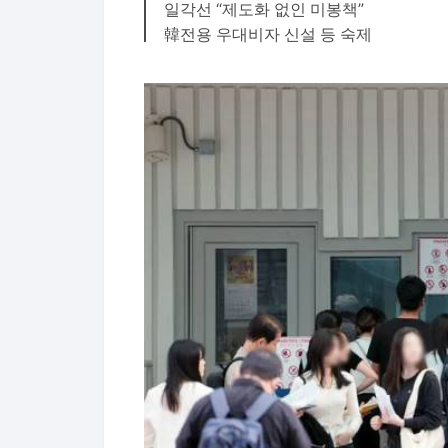
일각선 “제도화 없인 미봉책”
韓전용 우대비자 신설 등 숙제