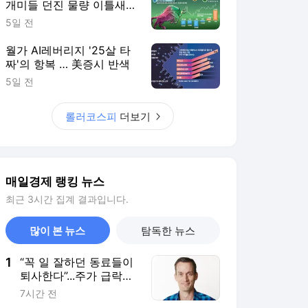
개미들 던진 물량 이틀새
8.5조 쓸어담아
5일 전
월가 AI레버리지 '25살 타
짜'의 항복 … 美증시 반색
5일 전
롤러코스피
더보기
매일경제 랭킹 뉴스
최근 3시간 집계 결과입니다.
많이 본 뉴스
탐독한 뉴스
1
“꼭 일 잘하던 동료들이
퇴사한다”...주가 급락한
알파벳, 누가 떠났길래
7시간 전