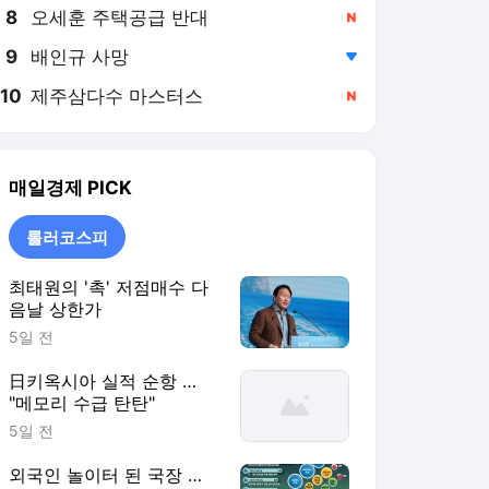
8
오세훈 주택공급 반대
,신규
9
배인규 사망
,하락
10
제주삼다수 마스터스
,신규
매일경제
PICK
롤러코스피
최태원의 '촉' 저점매수 다
음날 상한가
5일 전
日키옥시아 실적 순항 …
"메모리 수급 탄탄"
5일 전
외국인 놀이터 된 국장 …