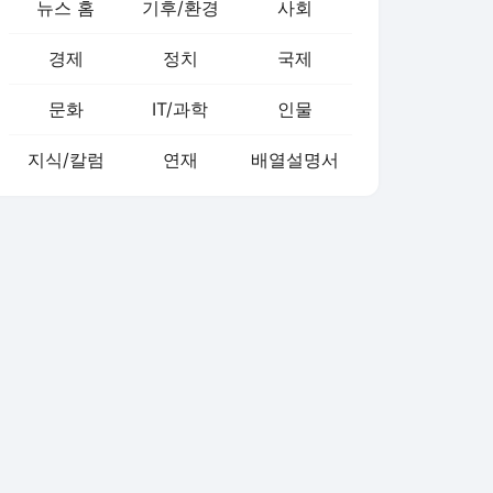
뉴스 홈
기후/환경
사회
경제
정치
국제
문화
IT/과학
인물
지식/칼럼
연재
배열설명서