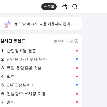
공유하기
검색
구독
뉴스 밖 이야기, 다음 커뮤니티 웹에서 보기
실시간 트렌드
오늘 5:49 기준
툴팁보기
1
반민정 9월 결혼
,상승
2
양정원 사건 수사 무마
,하락
3
폭염 온열질환 속출
,신규
4
입추
,상승
5
LAFC 승부차기
,하락
6
전남광주 부시장 지명
,신규
7
홈마
,신규