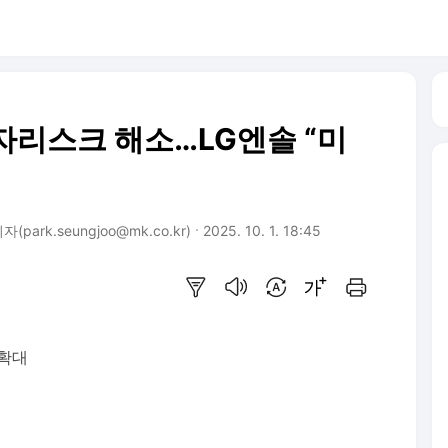
자리스크 해소…LG엔솔 “미
(park.seungjoo@mk.co.kr)
2025. 10. 1. 18:45
요약보기
음성으로 듣기
번역 설정
글씨크기 조절하기
인쇄하기
 확대