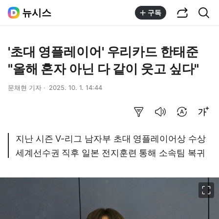
공유하기
통합검색
뉴시스
구독
'초대 영플레이어' 우리카드 한태준
"올해 혼자 아닌 다 같이 웃고 싶다"
문채현 기자
2025. 10. 1. 14:44
요약보기
음성으로 듣기
번역 설정
글씨크기 조절하기
지난 시즌 V-리그 남자부 초대 영플레이어상 수상
세계선수권 직후 일본 전지훈련 통해 소속팀 복귀
이미지 크게 보기