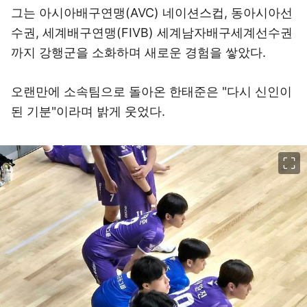
그는 아시아배구연맹(AVC) 네이션스컵, 동아시아선
수권, 세계배구연맹(FIVB) 세계남자배구세계선수권
까지 강행군을 소화하며 새로운 경험을 쌓았다.
오랜만에 소속팀으로 돌아온 한태준은 "다시 신인이
된 기분"이라며 밝게 웃었다.
이미지 크게 보기