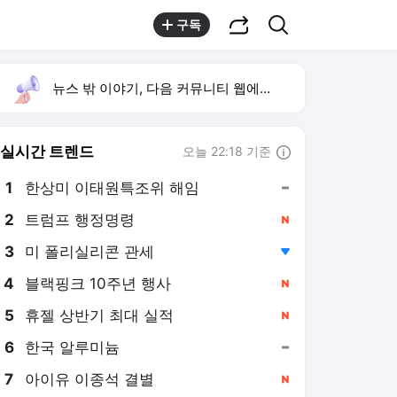
공유하기
검색
구독
뉴스 밖 이야기, 다음 커뮤니티 웹에서 보기
실시간 트렌드
오늘 22:18 기준
툴팁보기
1
한상미 이태원특조위 해임
,유지
2
트럼프 행정명령
,신규
3
미 폴리실리콘 관세
,하락
4
블랙핑크 10주년 행사
,신규
5
휴젤 상반기 최대 실적
,신규
6
한국 알루미늄
,유지
7
아이유 이종석 결별
,신규