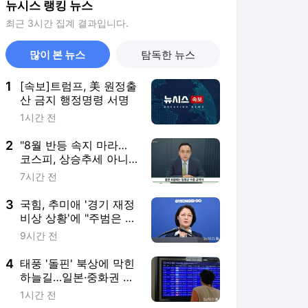
뉴시스 랭킹 뉴스
최근 3시간 집계 결과입니다.
많이 본 뉴스
탐독한 뉴스
1
[속보]트럼프, 美 원정출
산 금지 행정명령 서명
1시간 전
2
"8월 반등 속지 마라…
코스피, 상승추세 아니
라 '조정국면'"
7시간 전
3
국힘, 추미애 '경기 재정
비상 상황'에 "주범은 전
직 경기지사인 이 대통
9시간 전
령"
4
태풍 '돌핀' 북상에 막힌
하늘길…일본·중화권 오
가는 국적기 잇단 비운
1시간 전
항 예고