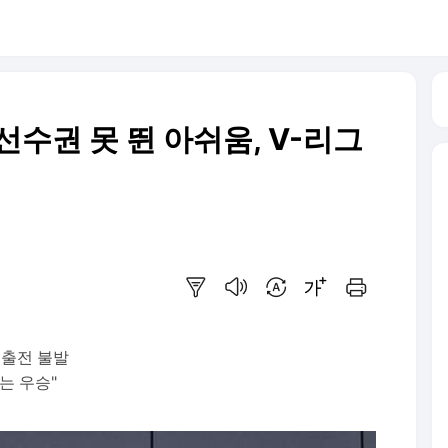
수권 못 뛴 아쉬움, V-리그
요약보기
음성으로 듣기
번역 설정
글씨크기 조절하기
인쇄하기
 출전 불발
는 우승"