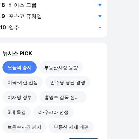
8
베이스 그룹
,하락
9
포스코 퓨처엠
,하락
10
입추
,유지
뉴시스
PICK
오늘의 증시
부동산시장 동향
미국·이란 전쟁
민주당 당권 경쟁
이재명 정부
홍명보 감독 선임 논란
3대 특검
러·우크라 전쟁
보완수사권 폐지
부동산 세제 개편