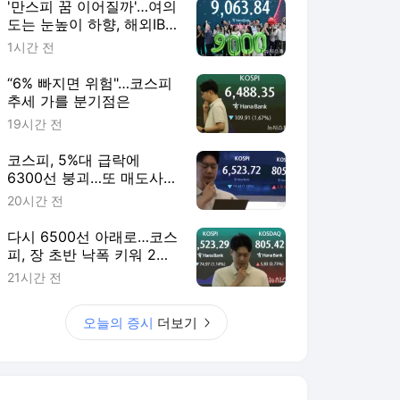
'만스피 꿈 이어질까'…여의
도는 눈높이 하향, 해외IB
는 "더 간다"
1시간 전
“6% 빠지면 위험"…코스피
추세 가를 분기점은
19시간 전
코스피, 5%대 급락에
6300선 붕괴…또 매도사이
드카
20시간 전
다시 6500선 아래로…코스
피, 장 초반 낙폭 키워 2%
대 하락
21시간 전
오늘의 증시
더보기