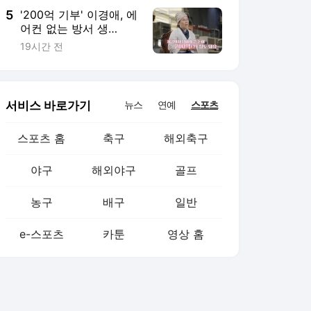
5
'200억 기부' 이경애, 에
어컨 없는 방서 생
활…"돈도 많으면서 왜?"
19시간 전
서비스 바로가기
뉴스
연예
스포츠
스포츠 홈
축구
해외축구
야구
해외야구
골프
농구
배구
일반
e-스포츠
카툰
영상 홈