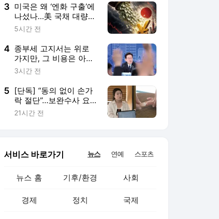
3
미국은 왜 ‘엔화 구출’에
나섰나…美 국채 대량
매도 막기
5시간 전
4
종부세 고지서는 위로
가지만, 그 비용은 아래
로 온다 [하헌기의 콘텍
3시간 전
스트]
5
[단독] “동의 없이 손가
락 절단”…보완수사 요구
에도 대질조사 안 한 경
21시간 전
찰
서비스 바로가기
뉴스
연예
스포츠
뉴스 홈
기후/환경
사회
경제
정치
국제