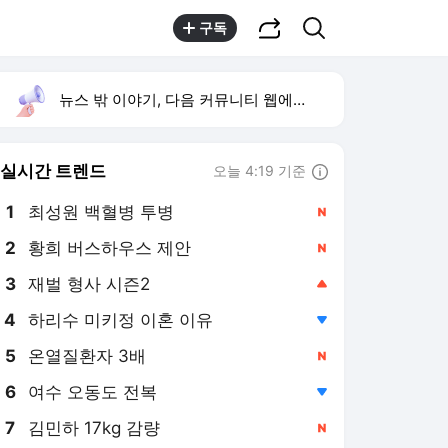
공유하기
검색
구독
뉴스 밖 이야기, 다음 커뮤니티 웹에서 보기
실시간 트렌드
오늘 4:19 기준
툴팁보기
1
최성원 백혈병 투병
,신규
2
황희 버스하우스 제안
,신규
3
재벌 형사 시즌2
,상승
4
하리수 미키정 이혼 이유
,하락
5
온열질환자 3배
,신규
6
여수 오동도 전복
,하락
7
김민하 17kg 감량
,신규