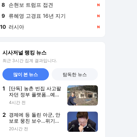
8
손현보 트럼프 접견
,신규
9
류혜영 고경표 16년 지기
,신규
10
러시아
,신규
시사저널 랭킹 뉴스
최근 3시간 집계 결과입니다.
많이 본 뉴스
탐독한 뉴스
1
[단독] 농촌 빈집 사고팔
자던 정부 플랫폼…예산
도 거래도 ‘텅텅’ [결산대
4시간 전
해부⑩]
2
경제에 등 돌린 아군, 안
보로 뭉친 보수…위기의
이 대통령
20시간 전