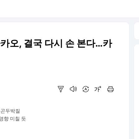
카카오, 결국 다시 손 본다…카
요약보기
음성으로 듣기
번역 설정
글씨크기 조절하기
인쇄하기
로 곤두박질
영향 미칠 듯