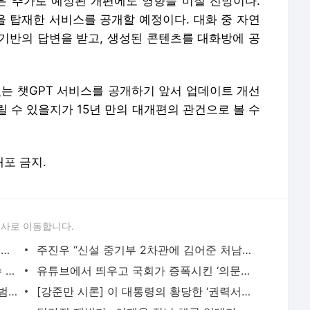
 추가로 예정된 개편에도 영향을 미칠 전망이다.
을 탑재한 서비스를 공개할 예정이다. 대화 중 자연
 기반의 답변을 받고, 생성된 콘텐츠를 대화방에 공
있는 챗GPT 서비스를 공개하기 앞서 업데이트 개선
 수 있을지가 15년 만의 대개편의 관건으로 볼 수
배포 금지.
론사로 이동합니다.
‘여의도 권력’ 위에 ‘유튜브 권력’…한국 정치 뒤흔드는 ‘정치 상왕’ 김어준-고성국 - 시
주진우 “신설 중기부 2차관에 김어준 처남 유력?…처음으로 논평 포기” - 시사저널
지켜주긴 커녕…초등생들에 ‘성범죄’ 마수 뻗은 교장의 최후 - 시사저널
유튜브에서 띄우고 국회가 증폭시킨 ‘의문의 제보’…늪에 빠진 민주당 - 시사저널
“너네 어머니 만나는 남자 누구냐”…살인범은 스무살 아들을 이용했다 [주목, 이 판결] - 시사
[강준만 시론] 이 대통령의 황당한 ‘권력서열론’ - 시사저널