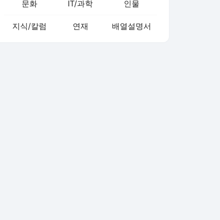
문화
IT/과학
인물
지식/칼럼
연재
배열설명서