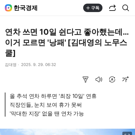
공유하기
통합검색
한국경제
구독
연차 쓰면 10일 쉰다고 좋아했는데…
이거 모르면 '낭패' [김대영의 노무스
쿨]
김대영
2025. 9. 29. 06:32
요약보기
음성으로 듣기
번역 설정
글씨크기 조절하기
올 추석 연차 하루면 '최장 10일' 연휴
직장인들, 눈치 보여 휴가 못써
'막대한 지장' 없을 땐 연차 가능
이미지 크게 보기