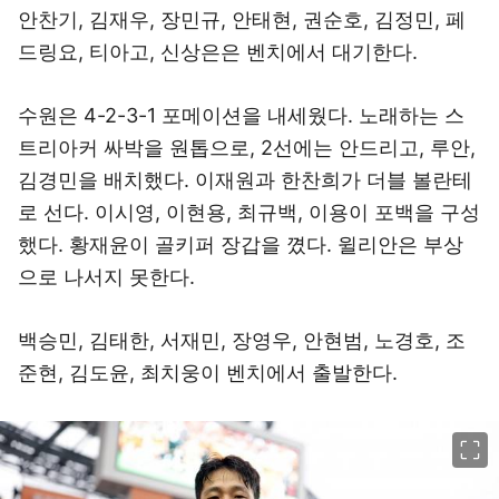
안찬기, 김재우, 장민규, 안태현, 권순호, 김정민, 페
드링요, 티아고, 신상은은 벤치에서 대기한다.
수원은 4-2-3-1 포메이션을 내세웠다. 노래하는 스
트리아커 싸박을 원톱으로, 2선에는 안드리고, 루안,
김경민을 배치했다. 이재원과 한찬희가 더블 볼란테
로 선다. 이시영, 이현용, 최규백, 이용이 포백을 구성
했다. 황재윤이 골키퍼 장갑을 꼈다. 윌리안은 부상
으로 나서지 못한다.
백승민, 김태한, 서재민, 장영우, 안현범, 노경호, 조
준현, 김도윤, 최치웅이 벤치에서 출발한다.
이미지 크게 보기