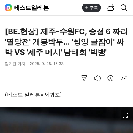
공유하기
통합검색
베스트일레븐
구독
[BE.현장] 제주-수원FC, 승점 6 짜리
'멸망전' 개봉박두... '씽잉 골잡이' 싸
박 VS '제주 메시' 남태희 '빅뱅'
임기환 기자
2025. 9. 28. 15:33
요약보기
음성으로 듣기
번역 설정
글씨크기 조절하기
(베스트 일레븐=서귀포)
이미지 크게 보기