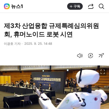
공유하기
통합검색
뉴스1
구독
제3차 산업융합 규제특례심의위원
회, 휴머노이드 로봇 시연
이광호 기자
2025. 9. 25. 14:48
음성으로 듣기
번역 설정
글씨크기 조절하기
이미지 크게 보기