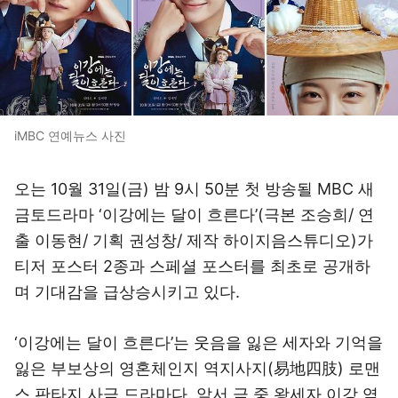
iMBC 연예뉴스 사진
오는 10월 31일(금) 밤 9시 50분 첫 방송될 MBC 새
금토드라마 ‘이강에는 달이 흐른다’(극본 조승희/ 연
출 이동현/ 기획 권성창/ 제작 하이지음스튜디오)가
티저 포스터 2종과 스페셜 포스터를 최초로 공개하
며 기대감을 급상승시키고 있다.
‘이강에는 달이 흐른다’는 웃음을 잃은 세자와 기억을
잃은 부보상의 영혼체인지 역지사지(易地四肢) 로맨
스 판타지 사극 드라마다. 앞서 극 중 왕세자 이강 역