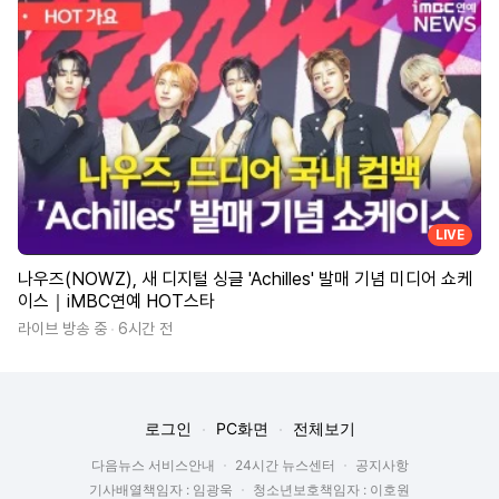
LIVE
나우즈(NOWZ), 새 디지털 싱글 'Achilles' 발매 기념 미디어 쇼케
이스｜iMBC연예 HOT스타
라이브 방송 중
6시간 전
로그인
PC화면
전체보기
다음뉴스 서비스안내
24시간 뉴스센터
공지사항
기사배열책임자 : 임광욱
청소년보호책임자 : 이호원