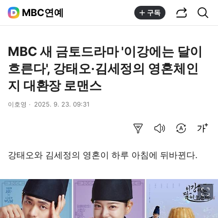
공유하기
통합검색
MBC연예
구독
MBC 새 금토드라마 '이강에는 달이
흐른다', 강태오·김세정의 영혼체인
지 대환장 로맨스
이호영
2025. 9. 23. 09:31
요약보기
음성으로 듣기
번역 설정
글씨크기 조절하기
강태오와 김세정의 영혼이 하루 아침에 뒤바뀐다.
이미지 크게 보기