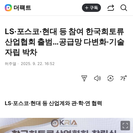
공유하기
통합검색
더팩트
구독
LS·포스코·현대 등 참여 한국희토류
산업협회 출범…공급망 다변화·기술
자립 박차
허주열
2025. 9. 22. 16:52
요약보기
음성으로 듣기
번역 설정
글씨크기 조절하기
LS·포스코·현대 등 산업계와 관·학·연 협력
이미지 크게 보기