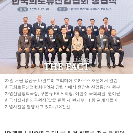
22일 서울 용산구 나인트리 프리미어 로카우스 호텔에서 열린
한국희토류산업협회(KRIA) 창립식에서 윤창현 산업통상자원부
자원산업정책국장, 구본규 KRIA 회장, 이언주 국회의원, 권이균
한국지질자원연구원장(앞줄 왼쪽 세 번째부터) 등 관계자들이
기념사진을 촬영하고 있다. /LS전선
[더팩트ㅣ허주열 기자] 국내 첫 희토류 전문 협회인