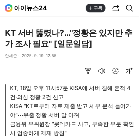
공유하기
통합검색
아이뉴스24
구독
KT 서버 뚫렸나?…"정황은 있지만 추
가 조사 필요" [일문일답]
안세준
2025. 9. 19. 12:55
요약보기
음성으로 듣기
번역 설정
글씨크기 조절하기
KT, 18일 오후 11시57분 KISA에 서버 침해 흔적 4
건·의심 정황 2건 신고
KISA "KT로부터 자료 제출 받고 세부 분석 들어가
야"⋯유출 정황 서버 말 아껴
금융위 부위원장 "롯데카드 사고, 부족한 부분 확인
시 엄중하게 제재 방침"