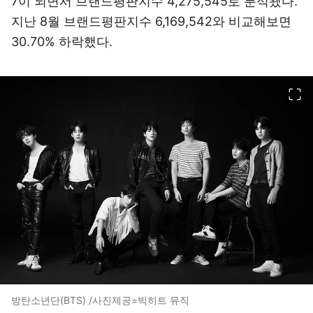
7이 되면서 브랜드평판지수 4,275,545로 분석됐다.
지난 8월 브랜드평판지수 6,169,542와 비교해보면
30.70% 하락했다.
이미지 크게 보기
방탄소년단(BTS) /사진제공=빅히트 뮤직