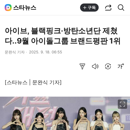
공유하기
통합검색
스타뉴스
구독
아이브, 블랙핑크·방탄소년단 제쳤
다..9월 아이돌그룹 브랜드평판 1위
문완식 기자
2025. 9. 18. 06:55
요약보기
음성으로 듣기
번역 설정
글씨크기 조절하기
[스타뉴스 | 문완식 기자]
이미지 크게 보기