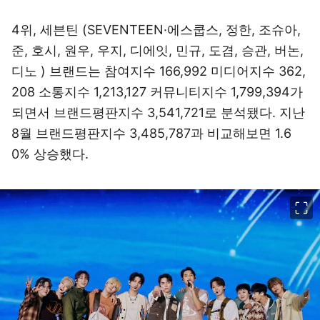
4위, 세븐틴 (SEVENTEEN·에스쿱스, 정한, 조슈아,
준, 호시, 원우, 우지, 디에잇, 민규, 도겸, 승관, 버논,
디노 ) 브랜드는 참여지수 166,992 미디어지수 362,
208 소통지수 1,213,127 커뮤니티지수 1,799,394가
되면서 브랜드평판지수 3,541,721로 분석됐다. 지난
8월 브랜드평판지수 3,485,787과 비교해보면 1.6
0% 상승했다.
이미지 크게 보기