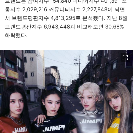
브랜드는 참여지수 154,840 미디어지수 401,391 소
통지수 2,029,216 커뮤니티지수 2,227,848이 되면
서 브랜드평판지수 4,813,295로 분석됐다. 지난 8월
브랜드평판지수 6,943,448과 비교해보면 30.68%
하락했다.
이미지 크게 보기