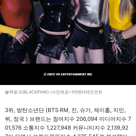
블랙핑크(BLACKPINK) /사진제공=YG엔터테인먼트
3위, 방탄소년단 (BTS·RM, 진, 슈가, 제이홉, 지민,
뷔, 정국 ) 브랜드는 참여지수 206,094 미디어지수 7
01,576 소통지수 1,227,948 커뮤니티지수 2,139,92