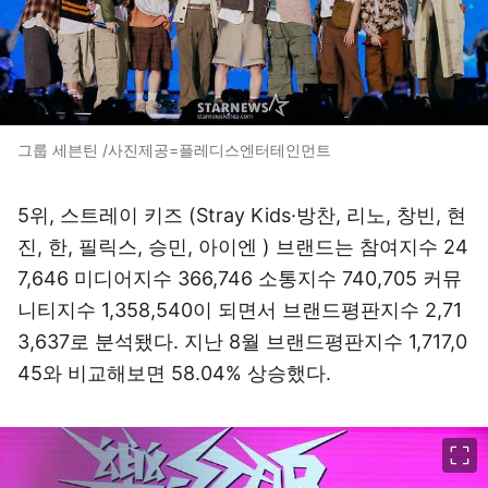
그룹 세븐틴 /사진제공=플레디스엔터테인먼트
5위, 스트레이 키즈 (Stray Kids·방찬, 리노, 창빈, 현
진, 한, 필릭스, 승민, 아이엔 ) 브랜드는 참여지수 24
7,646 미디어지수 366,746 소통지수 740,705 커뮤
니티지수 1,358,540이 되면서 브랜드평판지수 2,71
3,637로 분석됐다. 지난 8월 브랜드평판지수 1,717,0
45와 비교해보면 58.04% 상승했다.
이미지 크게 보기