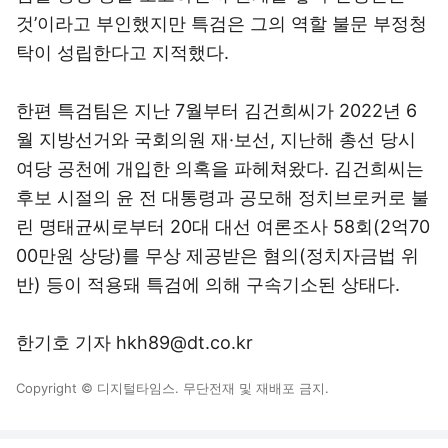
것’이라고 부인했지만 특검은 그의 역할 불문 부정청
탁이 성립한다고 지적했다.
한편 특검팀은 지난 7월부터 김건희씨가 2022년 6
월 지방선거와 국회의원 재·보선, 지난해 총선 당시
여당 공천에 개입한 의혹을 파헤쳐왔다. 김건희씨는
후보 시절의 윤 전 대통령과 공모해 정치브로커로 불
린 명태균씨로부터 20대 대선 여론조사 58회(2억70
00만원 상당)를 무상 제공받은 혐의(정치자금법 위
반) 등이 적용돼 특검에 의해 구속기소된 상태다.
한기호 기자 hkh89@dt.co.kr
Copyright © 디지털타임스. 무단전재 및 재배포 금지.