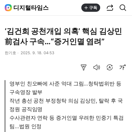
공유하기
통합검색
디지털타임스
구독
‘김건희 공천개입 의혹’ 핵심 김상민
前검사 구속…“증거인멸 염려”
한기호
2025. 9. 18. 04:53
요약보기
음성으로 듣기
번역 설정
글씨크기 조절하기
영부인 친오빠에 사준 억대 그림…청탁법위반 등
구속영장 발부
작년 총선 공천 부정청탁 의심 김상민, 탈락 후 국
정원 공직임명
수사관련자 연락 등 증거인멸 우려한 민중기 특검
팀…법원 인정