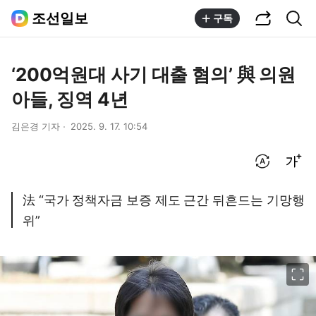
공유하기
통합검색
조선일보
구독
‘200억원대 사기 대출 혐의’ 與 의원
아들, 징역 4년
김은경 기자
2025. 9. 17. 10:54
번역 설정
글씨크기 조절하기
法 “국가 정책자금 보증 제도 근간 뒤흔드는 기망행
위”
이미지 크게 보기