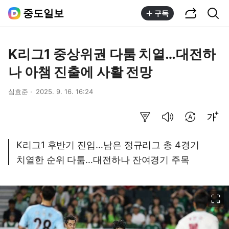
공유하기
통합검색
중도일보
구독
K리그1 중상위권 다툼 치열…대전하
나 아챔 진출에 사활 전망
심효준
2025. 9. 16. 16:24
요약보기
음성으로 듣기
번역 설정
글씨크기 조절하기
K리그1 후반기 진입…남은 정규리그 총 4경기
치열한 순위 다툼…대전하나 잔여경기 주목
이미지 크게 보기