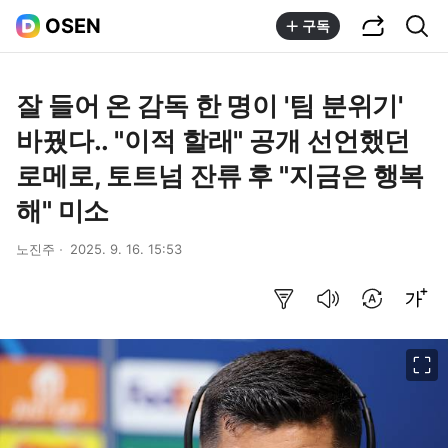
공유하기
통합검색
OSEN
구독
잘 들어 온 감독 한 명이 '팀 분위기'
바꿨다.. "이적 할래" 공개 선언했던
로메로, 토트넘 잔류 후 "지금은 행복
해" 미소
노진주
2025. 9. 16. 15:53
요약보기
음성으로 듣기
번역 설정
글씨크기 조절하기
이미지 크게 보기