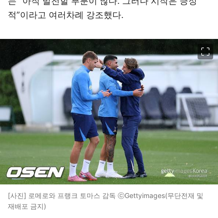
는 “아직 발전할 부분이 많다. 그러나 시작은 긍정
적”이라고 여러차례 강조했다.
이미지 크게 보기
[사진] 로메로와 프랭크 토마스 감독 ⓒGettyimages(무단전재 및
재배포 금지)