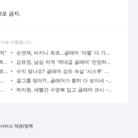
배포 금지.
론사로 이동합니다.
적"
손연재, 비키니 최초…글래머 '아찔' 다 가졌네! - STN NEWS
장윤주, 어마어마한 '톱 글래머' 인증 '깜짝!' - STN NEWS
김유정, 남심 저격 '역대급 글래머' 민망하네! - STN NEWS
박규영, 발레복이라고? 삼각팬티가 그대로 '아찔' - STN NEWS
수지 맞나요? 글래머 강조 속살 '시스루' 깜짝! - STN NEWS
'충격' 유명 남녀 배우, 사귈 때 촬영장서 섹스 - STN NEWS
걸그룹 맞아?!…글래머가 훤히 다 보이네 - STN NEWS
치어리더는 다르네… 속옷인지, 비키니인지 - STN NEWS
하지원, 새빨간 수영복 입고 글래머 과시 - STN NEWS
서비스 약관/정책