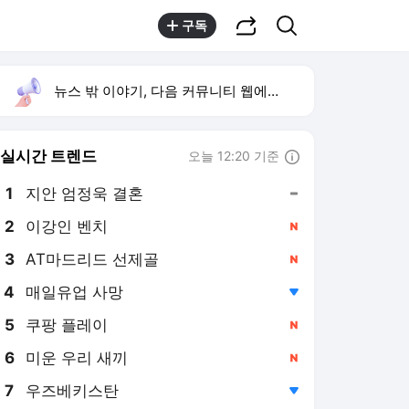
공유하기
검색
구독
뉴스 밖 이야기, 다음 커뮤니티 웹에서 보기
실시간 트렌드
오늘 12:20 기준
툴팁보기
1
지안 엄정욱 결혼
,유지
2
이강인 벤치
,신규
3
AT마드리드 선제골
,신규
4
매일유업 사망
,하락
5
쿠팡 플레이
,신규
6
미운 우리 새끼
,신규
7
우즈베키스탄
,하락