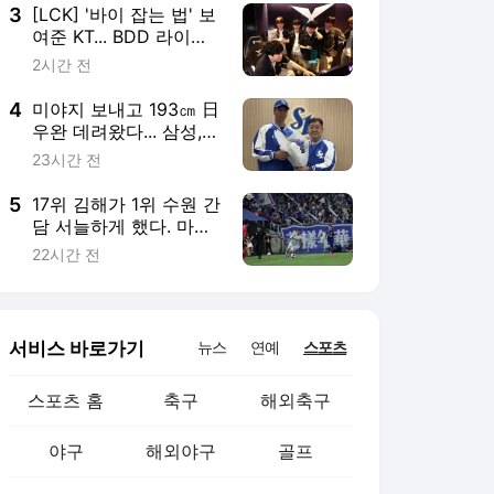
3
[LCK] '바이 잡는 법' 보
여준 KT... BDD 라이즈
날자 DK 1세트 와르르
2시간 전
4
미야지 보내고 193㎝ 日
우완 데려왔다... 삼성,
미야모리 7만3000달러
23시간 전
영입
5
17위 김해가 1위 수원 간
담 서늘하게 했다. 마지
막 헤더 골대 맞고 0-1
22시간 전
서비스 바로가기
뉴스
연예
스포츠
스포츠 홈
축구
해외축구
야구
해외야구
골프