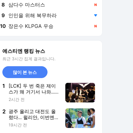
8
삼다수 마스터스
,신규
9
인민을 위해 복무하라
,하락
10
장은수 KLPGA 우승
,신규
에스티엔 랭킹 뉴스
최근 3시간 집계 결과입니다.
많이 본 뉴스
1
[LCK] 두 번 죽은 제이
스가 왜 거기서 나와...
DK 반격승, 승부 1대1
2시간 전
2
광주 올리고 대전도 올
렸다... 윌리안, 이번엔
천안 유니폼
19시간 전