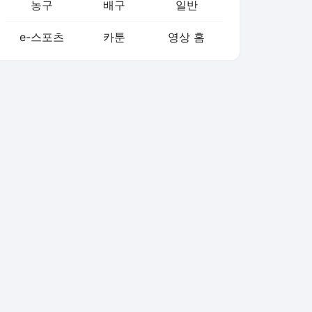
농구
배구
일반
e-스포츠
카툰
영상 홈