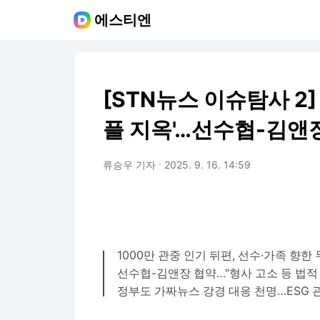
에스티엔
[STN뉴스 이슈탐사 2]
플 지옥'…선수협-김앤장
류승우 기자
2025. 9. 16. 14:59
1000만 관중 인기 뒤편, 선수·가족 향한
선수협-김앤장 협약…"형사 고소 등 법적
정부도 가짜뉴스 강경 대응 천명…ESG 