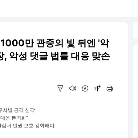
 1000만 관중의 빛 뒤엔 '악
, 악성 댓글 법률 대응 맞손
요약보기
음성으로 듣기
번역 설정
글씨크기 조절하기
인쇄하기
 무차별 공격 심각
 대응 본격화"
관점서 인권 보호 강화해야