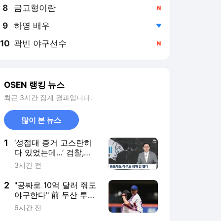
8
금고형이란
,신규
9
하영 배우
,하락
10
곽빈 야구선수
,신규
OSEN 랭킹 뉴스
최근 3시간 집계 결과입니다.
많이 본 뉴스
1
‘성접대 증거 고스란히
다 있었는데…’ 검찰,
2011년 축구협회 성접
3시간 전
대에 “증거 불충분’ 무혐
의 처분
2
"공짜로 10억 달러 줘도
야구한다" 前 두산 투수
미친 열정, 한국 떠나 독
6시간 전
립리그까지 추락했는