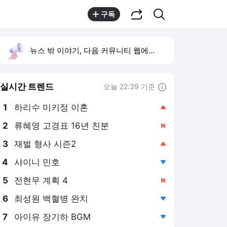
공유하기
검색
구독
뉴스 밖 이야기, 다음 커뮤니티 웹에서 보기
실시간 트렌드
오늘 22:39 기준
툴팁보기
1
하리수 미키정 이혼
,상승
2
류혜영 고경표 16년 친분
,신규
4
샤이니 민호
,하락
5
전현무 계획 4
,신규
6
최성원 백혈병 완치
,하락
7
아이유 장기하 BGM
,하락