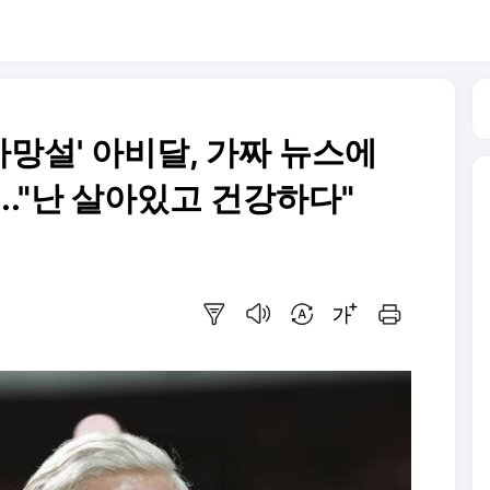
사망설' 아비달, 가짜 뉴스에
.."난 살아있고 건강하다"
요약보기
음성으로 듣기
번역 설정
글씨크기 조절하기
인쇄하기