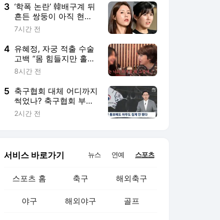
데…이래서 ML 복귀했
3
‘학폭 논란’ 韓배구계 뒤
구나
흔든 쌍둥이 아직 현역
이다! 나란히 아제르바
7시간 전
이잔행→5년 만에 한솥
밥 확정
4
유혜정, 자궁 적출 수술
고백 “몸 힘들지만 홀가
분해”(혜정규원)
8시간 전
5
축구협회 대체 어디까지
썩었나? 축구협회 부회
장이 직접 '심판 마사지'
2시간 전
적힌 결재서에 사인했다
서비스 바로가기
뉴스
연예
스포츠
스포츠 홈
축구
해외축구
야구
해외야구
골프