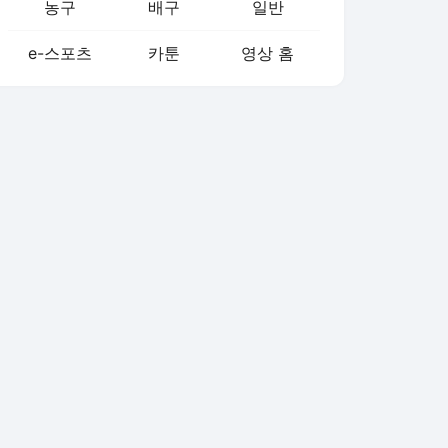
농구
배구
일반
e-스포츠
카툰
영상 홈