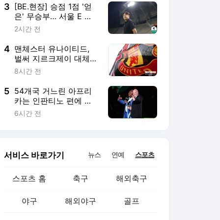
있을 것"
3
[BE.현장] 승점 1점 '얻
은' 무승부… 서울 E 김
도균 감독, "좋은 경기하
2시간 전
는 화성 상대로 값진 승
점이었다"
4
맨체스터 유나이티드,
벌써 지르크제이 대체자
낙점했나… 루이스 홀
8시간 전
안 판다던 뉴캐슬에서
찾았다→ '6,500만 유
5
54개국 거느린 아프리
로' 볼테마데 관심, 완전
카는 인판티노 편에 섰
이적·임대 이적도 허용
다… CAF 집행위원회,
6시간 전
월드컵 민영화 철회와
사과 수용
서비스 바로가기
뉴스
연예
스포츠
스포츠 홈
축구
해외축구
야구
해외야구
골프