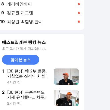
8
캐리비안베이
,신규
9
김규원 개그맨
,신규
10
최성원 백혈병 완치
,신규
베스트일레븐 랭킹 뉴스
최근 3시간 집계 결과입니다.
많이 본 뉴스
1
[BE.현장] 韓 2부 돌풍,
거침없는 진격의 화성…
경기 앞둔 차두리 감독,
4시간 전
"중요한 건 팬들에게 즐
거움 주는 것"
2
[BE.현장] 무승부여도
기세 유지했다… 차두리
감독, "부산 아이파크 원
2시간 전
정에서 좋은 경기 할 수