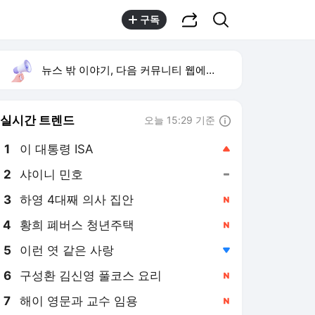
공유하기
검색
구독
뉴스 밖 이야기, 다음 커뮤니티 웹에서 보기
실시간 트렌드
오늘 15:29 기준
툴팁보기
1
이 대통령 ISA
,상승
2
샤이니 민호
,유지
3
하영 4대째 의사 집안
,신규
4
황희 폐버스 청년주택
,신규
5
이런 엿 같은 사랑
,하락
6
구성환 김신영 풀코스 요리
,신규
7
해이 영문과 교수 임용
,신규