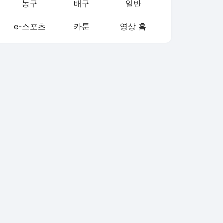
농구
배구
일반
e-스포츠
카툰
영상 홈