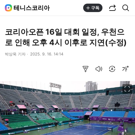
공유하기
통합검색
테니스코리아
구독
코리아오픈 16일 대회 일정, 우천으
로 인해 오후 4시 이후로 지연(수정)
박상욱 기자
2025. 9. 16. 14:14
요약보기
음성으로 듣기
번역 설정
글씨크기 조절하기
이미지 크게 보기